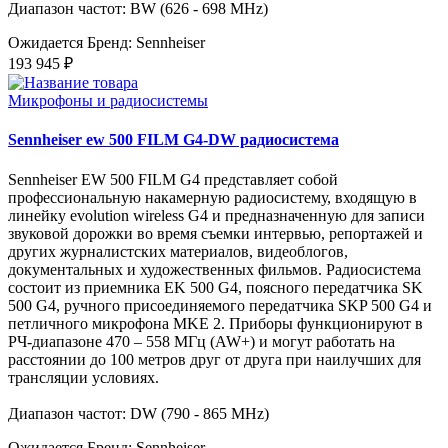
Диапазон частот: BW (626 - 698 MHz)
Ожидается
Бренд: Sennheiser
193 945 ₽
Микрофоны и радиосистемы
Sennheiser ew 500 FILM G4-DW радиосистема
Sennheiser EW 500 FILM G4 представляет собой
профессиональную накамерную радиосистему, входящую в
линейку evolution wireless G4 и предназначенную для записи
звуковой дорожки во время съемки интервью, репортажей и
других журналистских материалов, видеоблогов,
документальных и художественных фильмов. Радиосистема
состоит из приемника EK 500 G4, поясного передатчика SK
500 G4, ручного присоединяемого передатчика SKP 500 G4 и
петличного микрофона MKE 2. Приборы функционируют в
РЧ-диапазоне 470 – 558 МГц (AW+) и могут работать на
расстоянии до 100 метров друг от друга при наилучших для
трансляции условиях.
Диапазон частот: DW (790 - 865 MHz)
Ожидается
Бренд: Sennheiser