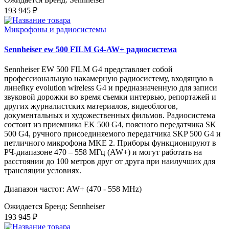
193 945 ₽
Микрофоны и радиосистемы
Sennheiser ew 500 FILM G4-AW+ радиосистема
Sennheiser EW 500 FILM G4 представляет собой
профессиональную накамерную радиосистему, входящую в
линейку evolution wireless G4 и предназначенную для записи
звуковой дорожки во время съемки интервью, репортажей и
других журналистских материалов, видеоблогов,
документальных и художественных фильмов. Радиосистема
состоит из приемника EK 500 G4, поясного передатчика SK
500 G4, ручного присоединяемого передатчика SKP 500 G4 и
петличного микрофона MKE 2. Приборы функционируют в
РЧ-диапазоне 470 – 558 МГц (AW+) и могут работать на
расстоянии до 100 метров друг от друга при наилучших для
трансляции условиях.
Диапазон частот: AW+ (470 - 558 MHz)
Ожидается
Бренд: Sennheiser
193 945 ₽