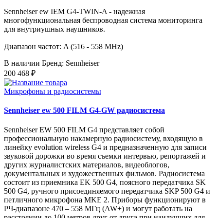
Sennheiser ew IEM G4-TWIN-A - надежная
многофункциональная беспроводная система мониторинга
для внутриушных наушников.
Диапазон частот: A (516 - 558 MHz)
В наличии
Бренд: Sennheiser
200 468 ₽
Микрофоны и радиосистемы
Sennheiser ew 500 FILM G4-GW радиосистема
Sennheiser EW 500 FILM G4 представляет собой
профессиональную накамерную радиосистему, входящую в
линейку evolution wireless G4 и предназначенную для записи
звуковой дорожки во время съемки интервью, репортажей и
других журналистских материалов, видеоблогов,
документальных и художественных фильмов. Радиосистема
состоит из приемника EK 500 G4, поясного передатчика SK
500 G4, ручного присоединяемого передатчика SKP 500 G4 и
петличного микрофона MKE 2. Приборы функционируют в
РЧ-диапазоне 470 – 558 МГц (AW+) и могут работать на
расстоянии до 100 метров друг от друга при наилучших для