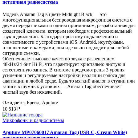
петличная радиосистема
Модель Amaran Tag в цвете Midnight Black — это
многофункциональная беспроводная микрофонная система с
двумя передатчиками и одним приемником, разработанная для
создателей контента, которым необходим профессиональный
звук в движении. Благодаря простому подключению и
совместимости с устройствами iOS, Android, ноутбуками,
планшетами и камерами, она идеально подходит для любой
ситуации съемки.
Обеспечивает высокое качество звука с разрешением
48kHz/24-бит Hi-Fi, что гарантирует кристально чистую и
естественную запись. В системе предусмотрены 3 уровня
усиления и регулируемые настройки изоляции голоса для
адаптации к любой среде. Будь то мягкий диалог в студии или
запись в шумных условиях — Amaran Tag обеспечивает
чистый звук без искажений.
Ожидается
Бренд: Aputure
10 513 ₽
Микрофоны и радиосистемы
Aputure MP07060017 Amaran Tag (USB-C, Cream White)
петличная радиосистема