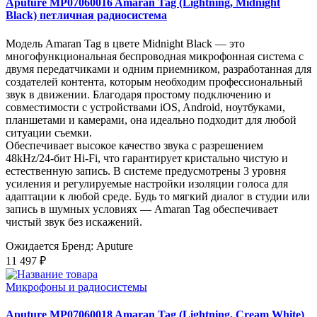
Aputure MP07060016 Amaran Tag (Lightning, Midnight
Black) петличная радиосистема
Модель Amaran Tag в цвете Midnight Black — это
многофункциональная беспроводная микрофонная система с
двумя передатчиками и одним приемником, разработанная для
создателей контента, которым необходим профессиональный
звук в движении. Благодаря простому подключению и
совместимости с устройствами iOS, Android, ноутбуками,
планшетами и камерами, она идеально подходит для любой
ситуации съемки.
Обеспечивает высокое качество звука с разрешением
48kHz/24-бит Hi-Fi, что гарантирует кристально чистую и
естественную запись. В системе предусмотрены 3 уровня
усиления и регулируемые настройки изоляции голоса для
адаптации к любой среде. Будь то мягкий диалог в студии или
запись в шумных условиях — Amaran Tag обеспечивает
чистый звук без искажений.
Ожидается
Бренд: Aputure
11 497 ₽
Микрофоны и радиосистемы
Aputure MP07060018 Amaran Tag (Lightning, Cream White)