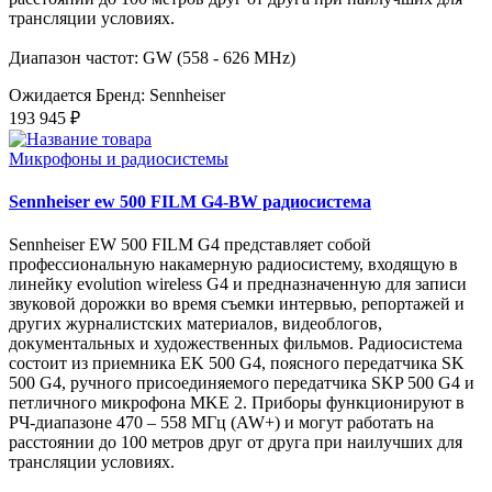
трансляции условиях.
Диапазон частот: GW (558 - 626 MHz)
Ожидается
Бренд: Sennheiser
193 945 ₽
Микрофоны и радиосистемы
Sennheiser ew 500 FILM G4-BW радиосистема
Sennheiser EW 500 FILM G4 представляет собой
профессиональную накамерную радиосистему, входящую в
линейку evolution wireless G4 и предназначенную для записи
звуковой дорожки во время съемки интервью, репортажей и
других журналистских материалов, видеоблогов,
документальных и художественных фильмов. Радиосистема
состоит из приемника EK 500 G4, поясного передатчика SK
500 G4, ручного присоединяемого передатчика SKP 500 G4 и
петличного микрофона MKE 2. Приборы функционируют в
РЧ-диапазоне 470 – 558 МГц (AW+) и могут работать на
расстоянии до 100 метров друг от друга при наилучших для
трансляции условиях.