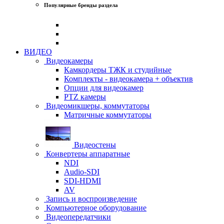
Популярные бренды раздела
ВИДЕО
Видеокамеры
Камкордеры ТЖК и студийные
Комплекты - видеокамера + объектив
Опции для видеокамер
PTZ камеры
Видеомикшеры, коммутаторы
Матричные коммутаторы
Видеостены
Конвертеры аппаратные
NDI
Audio-SDI
SDI-HDMI
AV
Запись и воспроизведение
Компьютерное оборудование
Видеопередатчики