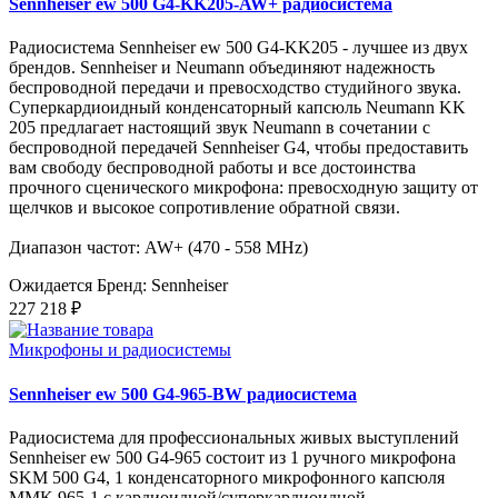
Sennheiser ew 500 G4-KK205-AW+ радиосистема
Радиосистема Sennheiser ew 500 G4-KK205 - лучшее из двух
брендов. Sennheiser и Neumann объединяют надежность
беспроводной передачи и превосходство студийного звука.
Суперкардиоидный конденсаторный капсюль Neumann KK
205 предлагает настоящий звук Neumann в сочетании с
беспроводной передачей Sennheiser G4, чтобы предоставить
вам свободу беспроводной работы и все достоинства
прочного сценического микрофона: превосходную защиту от
щелчков и высокое сопротивление обратной связи.
Диапазон частот: AW+ (470 - 558 MHz)
Ожидается
Бренд: Sennheiser
227 218 ₽
Микрофоны и радиосистемы
Sennheiser ew 500 G4-965-BW радиосистема
Радиосистема для профессиональных живых выступлений
Sennheiser ew 500 G4-965 состоит из 1 ручного микрофона
SKM 500 G4, 1 конденсаторного микрофонного капсюля
MMK 965-1 с кардиоидной/суперкардиоидной