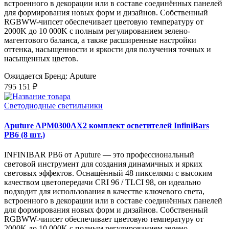
встроенного в декорации или в составе соединённых панелей
для формирования новых форм и дизайнов. Собственный
RGBWW-чипсет обеспечивает цветовую температуру от
2000K до 10 000K с полным регулированием зелено-
магентового баланса, а также расширенные настройки
оттенка, насыщенности и яркости для получения точных и
насыщенных цветов.
Ожидается
Бренд: Aputure
795 151 ₽
Светодиодные светильники
Aputure APM0300AX2 комплект осветителей InfiniBars
PB6 (8 шт.)
INFINIBAR PB6 от Aputure — это профессиональный
световой инструмент для создания динамичных и ярких
световых эффектов. Оснащённый 48 пикселями с высоким
качеством цветопередачи CRI 96 / TLCI 98, он идеально
подходит для использования в качестве ключевого света,
встроенного в декорации или в составе соединённых панелей
для формирования новых форм и дизайнов. Собственный
RGBWW-чипсет обеспечивает цветовую температуру от
2000K до 10 000K с полным регулированием зелено-