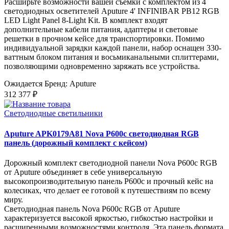
Расширьте возможности вашей съемки с комплектом из 4
светодиодных осветителей Aputure 4' INFINIBAR PB12 RGB
LED Light Panel 8-Light Kit. В комплект входят
дополнительные кабели питания, адаптеры и световые
решетки в прочном кейсе для транспортировки. Помимо
индивидуальной зарядки каждой панели, набор оснащен 330-
ваттным блоком питания и восьмиканальными сплиттерами,
позволяющими одновременно заряжать все устройства.
Ожидается
Бренд: Aputure
312 377 ₽
Светодиодные светильники
Aputure APK0179A81 Nova P600c светодиодная RGB
панель (дорожный комплект с кейсом)
Дорожный комплект светодиодной панели Nova P600c RGB
от Aputure объединяет в себе универсальную
высокопроизводительную панель P600c и прочный кейс на
колесиках, что делает ее готовой к путешествиям по всему
миру.
Светодиодная панель Nova P600c RGB от Aputure
характеризуется высокой яркостью, гибкостью настройки и
расширенными возможностями контроля. Эта панель формата