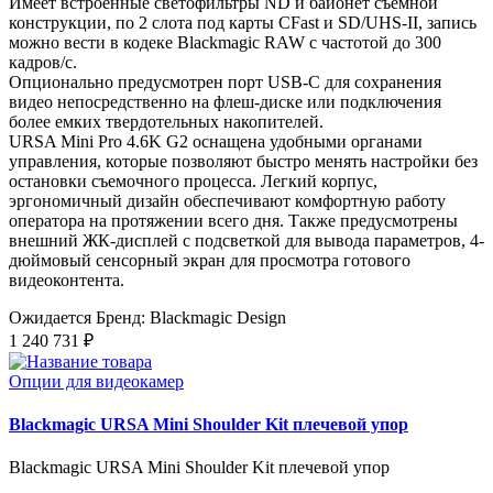
Имеет встроенные светофильтры ND и байонет съемной
конструкции, по 2 слота под карты CFast и SD/UHS‑II, запись
можно вести в кодеке Blackmagic RAW с частотой до 300
кадров/с.
Опционально предусмотрен порт USB-C для сохранения
видео непосредственно на флеш-диске или подключения
более емких твердотельных накопителей.
URSA Mini Pro 4.6K G2 оснащена удобными органами
управления, которые позволяют быстро менять настройки без
остановки съемочного процесса. Легкий корпус,
эргономичный дизайн обеспечивают комфортную работу
оператора на протяжении всего дня. Также предусмотрены
внешний ЖК-дисплей с подсветкой для вывода параметров, 4-
дюймовый сенсорный экран для просмотра готового
видеоконтента.
Ожидается
Бренд: Blackmagic Design
1 240 731 ₽
Опции для видеокамер
Blackmagic URSA Mini Shoulder Kit плечевой упор
Blackmagic URSA Mini Shoulder Kit плечевой упор