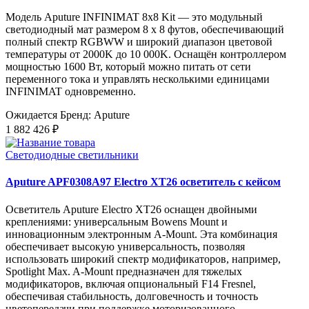
Модель Aputure INFINIMAT 8x8 Kit — это модульный
светодиодный мат размером 8 x 8 футов, обеспечивающий
полный спектр RGBWW и широкий диапазон цветовой
температуры от 2000K до 10 000K. Оснащён контроллером
мощностью 1600 Вт, который можно питать от сети
переменного тока и управлять несколькими единицами
INFINIMAT одновременно.
Ожидается
Бренд: Aputure
1 882 426 ₽
Светодиодные светильники
Aputure APF0308A97 Electro XT26 осветитель с кейсом
Осветитель Aputure Electro XT26 оснащен двойными
креплениями: универсальным Bowens Mount и
инновационным электронным A-Mount. Эта комбинация
обеспечивает высокую универсальность, позволяя
использовать широкий спектр модификаторов, например,
Spotlight Max. A-Mount предназначен для тяжелых
модификаторов, включая опциональный F14 Fresnel,
обеспечивая стабильность, долговечность и точность
цветопередачи при поддержке моторизованного