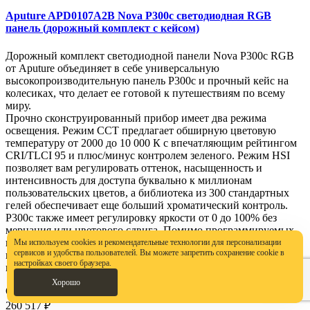
Aputure APD0107A2B Nova P300c светодиодная RGB
панель (дорожный комплект с кейсом)
Дорожный комплект светодиодной панели Nova P300c RGB
от Aputure объединяет в себе универсальную
высокопроизводительную панель P300c и прочный кейс на
колесиках, что делает ее готовой к путешествиям по всему
миру.
Прочно сконструированный прибор имеет два режима
освещения. Режим CCT предлагает обширную цветовую
температуру от 2000 до 10 000 К с впечатляющим рейтингом
CRI/TLCI 95 и плюс/минус контролем зеленого. Режим HSI
позволяет вам регулировать оттенок, насыщенность и
интенсивность для доступа буквально к миллионам
пользовательских цветов, а библиотека из 300 стандартных
гелей обеспечивает еще больший хроматический контроль.
P300c также имеет регулировку яркости от 0 до 100% без
мерцания или цветового сдвига. Помимо программируемых
пользователем предустановок, P300c имеет 15 спецэффектов,
Мы используем cookies и рекомендательные технологии для персонализации
сервисов и удобства пользователей. Вы можете запретить сохранение cookie в
включая полицейскую машину, молнию, папарацци, свечу и
настройках своего браузера.
многое другое.
Хорошо
Ожидается
Бренд: Aputure
260 517 ₽