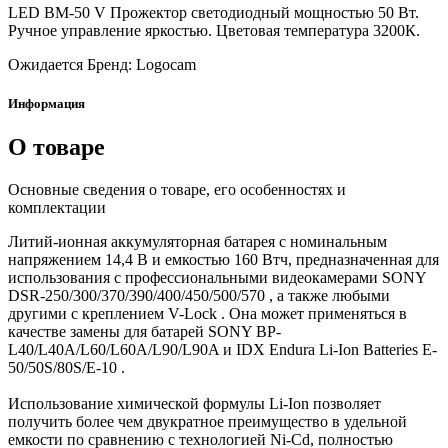
LED BM-50 V Прожектор светодиодный мощностью 50 Вт.
Ручное управление яркостью. Цветовая температура 3200К.
Ожидается
Бренд: Logocam
Информация
О товаре
Основные сведения о товаре, его особенностях и
комплектации
Литий-ионная аккумуляторная батарея с номинальным
напряжением 14,4 В и емкостью 160 Втч, предназначенная для
использования с профессиональными видеокамерами SONY
DSR-250/300/370/390/400/450/500/570 , а также любыми
другими с креплением V-Lock . Она может применяться в
качестве замены для батарей SONY BP-
L40/L40A/L60/L60A/L90/L90A и IDX Endura Li-Ion Batteries E-
50/50S/80S/E-10 .
Использование химической формулы Li-Ion позволяет
получить более чем двукратное преимущество в удельной
емкости по сравнению с технологией Ni-Cd, полностью