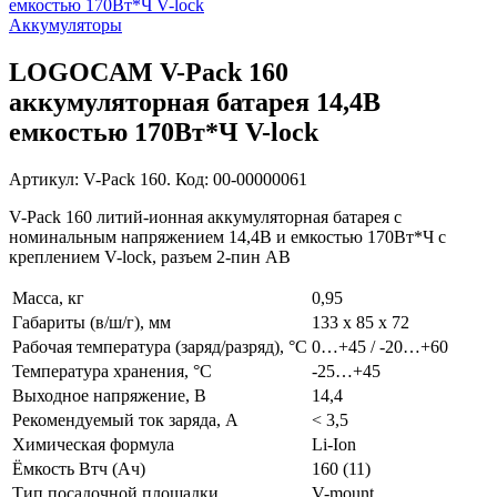
Аккумуляторы
LOGOCAM V-Pack 160
аккумуляторная батарея 14,4В
емкостью 170Вт*Ч V-lock
Артикул: V-Pack 160. Код: 00-00000061
V-Pack 160 литий-ионная аккумуляторная батарея с
номинальным напряжением 14,4В и емкостью 170Вт*Ч c
креплением V-lock, разъем 2-пин АВ
Масса, кг
0,95
Габариты (в/ш/г), мм
133 х 85 х 72
Рабочая температура (заряд/разряд), °C
0…+45 / -20…+60
Температура хранения, °C
-25…+45
Выходное напряжение, В
14,4
Рекомендуемый ток заряда, А
< 3,5
Химическая формула
Li-Ion
Ёмкость Втч (Ач)
160 (11)
Тип посадочной площадки
V-mount