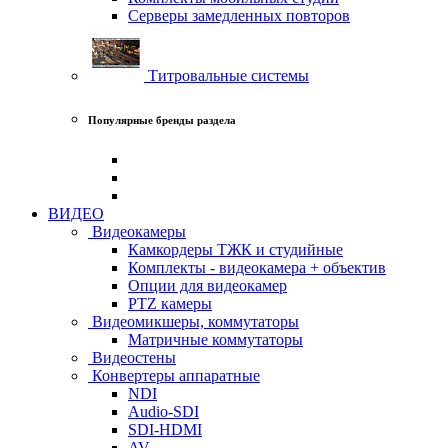
Серверы замедленных повторов
Титровальные системы
Популярные бренды раздела
ВИДЕО
Видеокамеры
Камкордеры ТЖК и студийные
Комплекты - видеокамера + объектив
Опции для видеокамер
PTZ камеры
Видеомикшеры, коммутаторы
Матричные коммутаторы
Видеостены
Конвертеры аппаратные
NDI
Audio-SDI
SDI-HDMI
AV