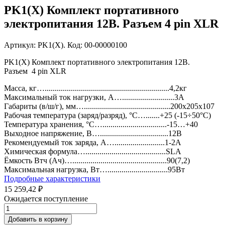
PK1(X) Комплект портативного
электропитания 12В. Разъем 4 pin XLR
Артикул: PK1(X). Код: 00-00000100
PK1(X) Комплект портативного электропитания 12В.
Разъем 4 pin XLR
Масса, кг…..............................................................4,2кг
Максимальный ток нагрузки, А…..........................3A
Габариты (в/ш/г), мм…...........................................200х205х107
Рабочая температура (заряд/разряд), °C….......+25 (-15÷50°С)
Температура хранения, °C…................................-15…+40
Выходное напряжение, В…..................................12В
Рекомендуемый ток заряда, А….........................1-2А
Химическая формула…........................................SLA
Ёмкость Втч (Ач)…...............................................90(7,2)
Максимальная нагрузка, Вт…..............................95Вт
Подробные характеристики
15 259,42 ₽
Ожидается поступление
Добавить в корзину