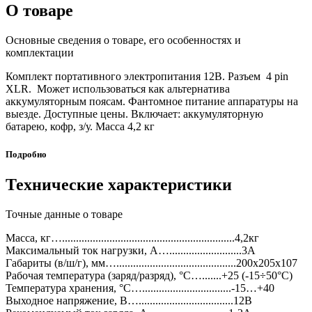
О товаре
Основные сведения о товаре, его особенностях и
комплектации
Комплект портативного электропитания 12В. Разъем 4 pin
XLR. Может использоваться как альтернатива
аккумуляторным поясам. Фантомное питание аппаратуры на
выезде. Доступные цены. Включает: аккумуляторную
батарею, кофр, з/у. Масса 4,2 кг
Подробно
Технические характеристики
Точные данные о товаре
Масса, кг…..............................................................4,2кг
Максимальный ток нагрузки, А…..........................3A
Габариты (в/ш/г), мм…...........................................200х205х107
Рабочая температура (заряд/разряд), °C….......+25 (-15÷50°С)
Температура хранения, °C…................................-15…+40
Выходное напряжение, В…..................................12В