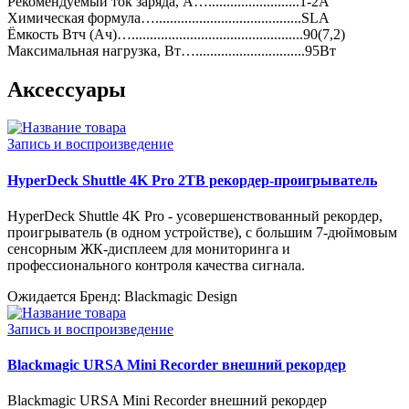
Рекомендуемый ток заряда, А….........................1-2А
Химическая формула…........................................SLA
Ёмкость Втч (Ач)…...............................................90(7,2)
Максимальная нагрузка, Вт…..............................95Вт
Аксессуары
Запись и воспроизведение
HyperDeck Shuttle 4K Pro 2TB рекордер-проигрыватель
HyperDeck Shuttle 4K Pro - усовершенствованный рекордер,
проигрыватель (в одном устройстве), с большим 7-дюймовым
сенсорным ЖК-дисплеем для мониторинга и
профессионального контроля качества сигнала.
Ожидается
Бренд: Blackmagic Design
Запись и воспроизведение
Blackmagic URSA Mini Recorder внешний рекордер
Blackmagic URSA Mini Recorder внешний рекордер