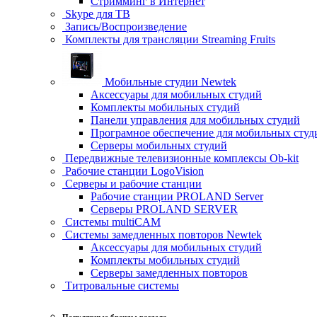
Стримминг в Интернет
Skype для ТВ
Запись/Воспроизведение
Комплекты для трансляции Streaming Fruits
Мобильные студии Newtek
Аксессуары для мобильных студий
Комплекты мобильных студий
Панели управления для мобильных студий
Програмное обеспечение для мобильных студ
Серверы мобильных студий
Передвижные телевизионные комплексы Ob-kit
Рабочие станции LogoVision
Серверы и рабочие станции
Рабочие станции PROLAND Server
Серверы PROLAND SERVER
Системы multiCAM
Системы замедленных повторов Newtek
Аксессуары для мобильных студий
Комплекты мобильных студий
Серверы замедленных повторов
Титровальные системы
Популярные бренды раздела