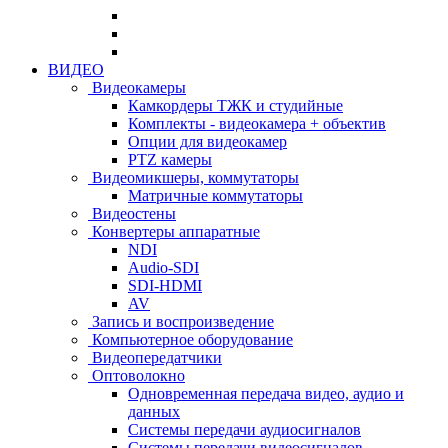
ВИДЕО
Видеокамеры
Камкордеры ТЖК и студийные
Комплекты - видеокамера + объектив
Опции для видеокамер
PTZ камеры
Видеомикшеры, коммутаторы
Матричные коммутаторы
Видеостены
Конвертеры аппаратные
NDI
Audio-SDI
SDI-HDMI
AV
Запись и воспроизведение
Компьютерное оборудование
Видеопередатчики
Оптоволокно
Одновременная передача видео, аудио и
данных
Системы передачи аудиосигналов
Системы передачи видеосигналов