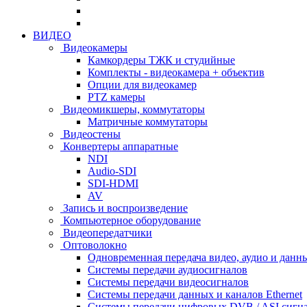
ВИДЕО
Видеокамеры
Камкордеры ТЖК и студийные
Комплекты - видеокамера + объектив
Опции для видеокамер
PTZ камеры
Видеомикшеры, коммутаторы
Матричные коммутаторы
Видеостены
Конвертеры аппаратные
NDI
Audio-SDI
SDI-HDMI
AV
Запись и воспроизведение
Компьютерное оборудование
Видеопередатчики
Оптоволокно
Одновременная передача видео, аудио и данн
Системы передачи аудиосигналов
Системы передачи видеосигналов
Системы передачи данных и каналов Ethernet
Системы передачи цифровых DVB / ASI сигн