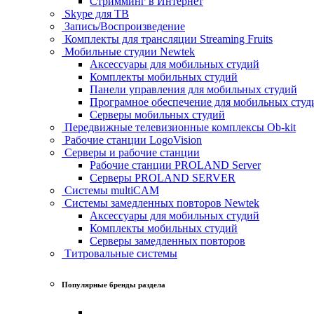
Стримминг в Интернет
Skype для ТВ
Запись/Воспроизведение
Комплекты для трансляции Streaming Fruits
Мобильные студии Newtek
Аксессуары для мобильных студий
Комплекты мобильных студий
Панели управления для мобильных студий
Програмное обеспечение для мобильных студ
Серверы мобильных студий
Передвижные телевизионные комплексы Ob-kit
Рабочие станции LogoVision
Серверы и рабочие станции
Рабочие станции PROLAND Server
Серверы PROLAND SERVER
Системы multiCAM
Системы замедленных повторов Newtek
Аксессуары для мобильных студий
Комплекты мобильных студий
Серверы замедленных повторов
Титровальные системы
Популярные бренды раздела