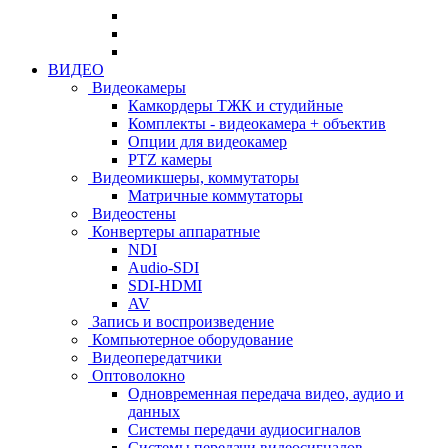
ВИДЕО
Видеокамеры
Камкордеры ТЖК и студийные
Комплекты - видеокамера + объектив
Опции для видеокамер
PTZ камеры
Видеомикшеры, коммутаторы
Матричные коммутаторы
Видеостены
Конвертеры аппаратные
NDI
Audio-SDI
SDI-HDMI
AV
Запись и воспроизведение
Компьютерное оборудование
Видеопередатчики
Оптоволокно
Одновременная передача видео, аудио и
данных
Системы передачи аудиосигналов
Системы передачи видеосигналов