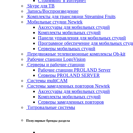
Стримминг в Интернет
Skype для ТВ
Запись/Воспроизведение
Комплекты для трансляции Streaming Fruits
Мобильные студии Newtek
Аксессуары для мобильных студий
Комплекты мобильных студий
Панели управления для мобильных студий
Програмное обеспечение для мобильных студ
Серверы мобильных студий
Передвижные телевизионные комплексы Ob-kit
Рабочие станции LogoVision
Серверы и рабочие станции
Рабочие станции PROLAND Server
Серверы PROLAND SERVER
Системы multiCAM
Системы замедленных повторов Newtek
Аксессуары для мобильных студий
Комплекты мобильных студий
Серверы замедленных повторов
Титровальные системы
Популярные бренды раздела