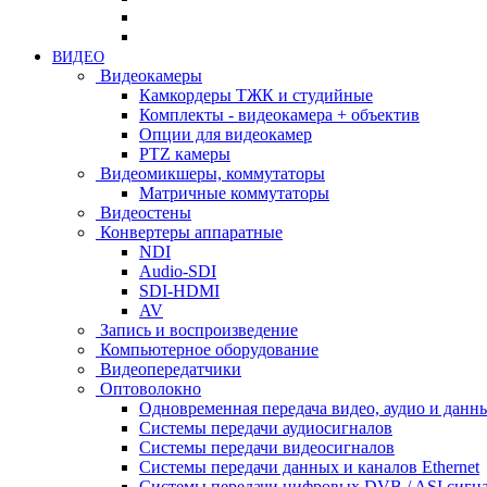
ВИДЕО
Видеокамеры
Камкордеры ТЖК и студийные
Комплекты - видеокамера + объектив
Опции для видеокамер
PTZ камеры
Видеомикшеры, коммутаторы
Матричные коммутаторы
Видеостены
Конвертеры аппаратные
NDI
Audio-SDI
SDI-HDMI
AV
Запись и воспроизведение
Компьютерное оборудование
Видеопередатчики
Оптоволокно
Одновременная передача видео, аудио и данн
Системы передачи аудиосигналов
Системы передачи видеосигналов
Системы передачи данных и каналов Ethernet
Системы передачи цифровых DVB / ASI сигн