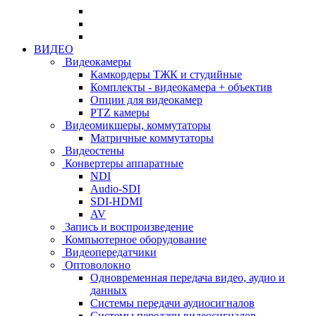
ВИДЕО
Видеокамеры
Камкордеры ТЖК и студийные
Комплекты - видеокамера + объектив
Опции для видеокамер
PTZ камеры
Видеомикшеры, коммутаторы
Матричные коммутаторы
Видеостены
Конвертеры аппаратные
NDI
Audio-SDI
SDI-HDMI
AV
Запись и воспроизведение
Компьютерное оборудование
Видеопередатчики
Оптоволокно
Одновременная передача видео, аудио и
данных
Системы передачи аудиосигналов
Системы передачи видеосигналов