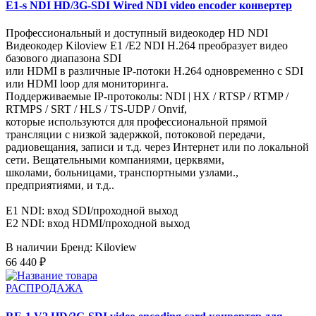
E1-s NDI HD/3G-SDI Wired NDI video encoder конвертер
Профессиональный и доступный видеокодер HD NDI
Видеокодер Kiloview E1 /E2 NDI H.264 преобразует видео
базового диапазона SDI
или HDMI в различные IP-потоки H.264 одновременно с SDI
или HDMI loop для мониторинга.
Поддерживаемые IP-протоколы: NDI | HX / RTSP / RTMP /
RTMPS / SRT / HLS / TS-UDP / Onvif,
которые используются для профессиональной прямой
трансляции с низкой задержкой, потоковой передачи,
радиовещания, записи и т.д. через Интернет или по локальной
сети. Вещательными компаниями, церквями,
школами, больницами, транспортными узлами.,
предприятиями, и т.д..
E1 NDI: вход SDI/проходной выход
E2 NDI: вход HDMI/проходной выход
В наличии
Бренд: Kiloview
66 440 ₽
РАСПРОДАЖА