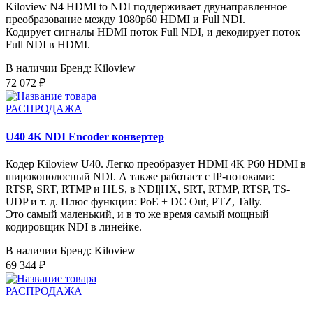
Kiloview N4 HDMI to NDI поддерживает двунаправленное
преобразование между 1080p60 HDMI и Full NDI.
Кодирует сигналы HDMI поток Full NDI, и декодирует поток
Full NDI в HDMI.
В наличии
Бренд: Kiloview
72 072 ₽
РАСПРОДАЖА
U40 4K NDI Encoder конвертер
Кодер Kiloview U40. Легко преобразует HDMI 4K P60 HDMI в
широкополосный NDI. А также работает с IP-потоками:
RTSP, SRT, RTMP и HLS, в NDI|HX, SRT, RTMP, RTSP, TS-
UDP и т. д. Плюс функции: PoE + DC Out, PTZ, Tally.
Это самый маленький, и в то же время самый мощный
кодировщик NDI в линейке.
В наличии
Бренд: Kiloview
69 344 ₽
РАСПРОДАЖА