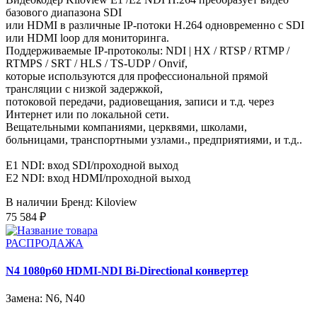
базового диапазона SDI
или HDMI в различные IP-потоки H.264 одновременно с SDI
или HDMI loop для мониторинга.
Поддерживаемые IP-протоколы: NDI | HX / RTSP / RTMP /
RTMPS / SRT / HLS / TS-UDP / Onvif,
которые используются для профессиональной прямой
трансляции с низкой задержкой,
потоковой передачи, радиовещания, записи и т.д. через
Интернет или по локальной сети.
Вещательными компаниями, церквями, школами,
больницами, транспортными узлами., предприятиями, и т.д..
E1 NDI: вход SDI/проходной выход
E2 NDI: вход HDMI/проходной выход
В наличии
Бренд: Kiloview
75 584 ₽
РАСПРОДАЖА
N4 1080p60 HDMI-NDI Bi-Directional конвертер
Замена: N6, N40