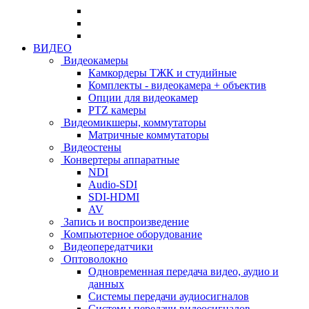
ВИДЕО
Видеокамеры
Камкордеры ТЖК и студийные
Комплекты - видеокамера + объектив
Опции для видеокамер
PTZ камеры
Видеомикшеры, коммутаторы
Матричные коммутаторы
Видеостены
Конвертеры аппаратные
NDI
Audio-SDI
SDI-HDMI
AV
Запись и воспроизведение
Компьютерное оборудование
Видеопередатчики
Оптоволокно
Одновременная передача видео, аудио и
данных
Системы передачи аудиосигналов
Системы передачи видеосигналов