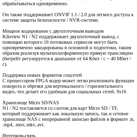
обрабатываться одновременно.
Он также поддерживает ONVIF 1.1 / 2.0 для легкого доступа к
системе защиты безопасности / NVR-системе.
Мощное кодирование с двухпоточным выводом
Kiloview N1 / N2 поддерживает двухпоточный вывод, с
помощью которого 16 потоковых сервисов могут быть
одновременно закодированы в основной и подпотоки, таким
образом реализуя мультиплатформенную прямую трансляцию
(битрейт регулируется в диапазоне от 64 Кбит / с ~ 40 Мбит /
с).
Поддержка новых форматов соцсетей
С процессором FPGA кодер может легко реализовать функции
поворота и обрезки для вертикального / горизонтального
видео, что делает его удобным для социальных сетей. 9х16
Хранилище Micro SD/NAS
N1 / N2 поставляется со слотом для карт Micro SD / TF,
который поддерживает как локальную запись, так и сетевое
хранилище NAS с непрерывной записью файлов в формате .ts,
.mp4, .mov,.mkv, avi.
Интерком-связь