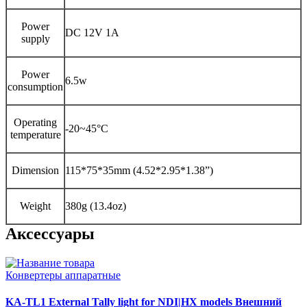
Power
DC 12V 1A
supply
Power
6.5w
consumption
Operating
-20~45°C
temperature
Dimension
115*75*35mm (4.52*2.95*1.38”)
Weight
380g (13.4oz)
Аксессуары
Конвертеры аппаратные
KA-TL1 External Tally light for NDI|HX models Внешний