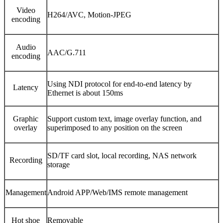
Video
H264/AVC, Motion-JPEG
encoding
Audio
AAC/G.711
encoding
Using NDI protocol for end-to-end latency by
Latency
Ethernet is about 150ms
Graphic
Support custom text, image overlay function, and
overlay
superimposed to any position on the screen
SD/TF card slot, local recording, NAS network
Recording
storage
Management
Android APP/Web/IMS remote management
Hot shoe
Removable