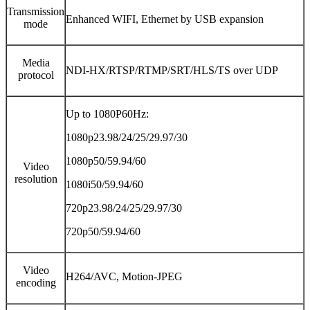
Transmission
Enhanced WIFI, Ethernet by USB expansion
mode
Media
NDI-HX/RTSP/RTMP/SRT/HLS/TS over UDP
protocol
Up to 1080P60Hz:
1080p23.98/24/25/29.97/30
1080p50/59.94/60
Video
resolution
1080i50/59.94/60
720p23.98/24/25/29.97/30
720p50/59.94/60
Video
H264/AVC, Motion-JPEG
encoding