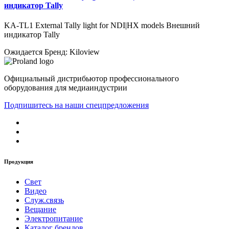
индикатор Tally
KA-TL1 External Tally light for NDI|HX models Внешний
индикатор Tally
Ожидается
Бренд: Kiloview
Официальный дистрибьютор профессионального
оборудования для медиаиндустрии
Подпишитесь на наши спецпредложения
Продукция
Свет
Видео
Служ.связь
Вещание
Электропитание
Каталог брендов