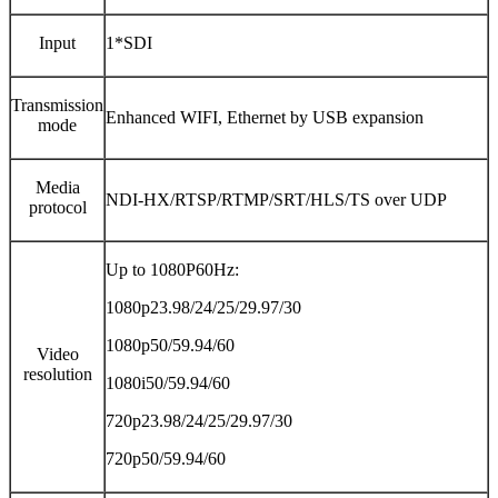
Input
1*SDI
Transmission
Enhanced WIFI, Ethernet by USB expansion
mode
Media
NDI-HX/RTSP/RTMP/SRT/HLS/TS over UDP
protocol
Up to 1080P60Hz:
1080p23.98/24/25/29.97/30
1080p50/59.94/60
Video
resolution
1080i50/59.94/60
720p23.98/24/25/29.97/30
720p50/59.94/60