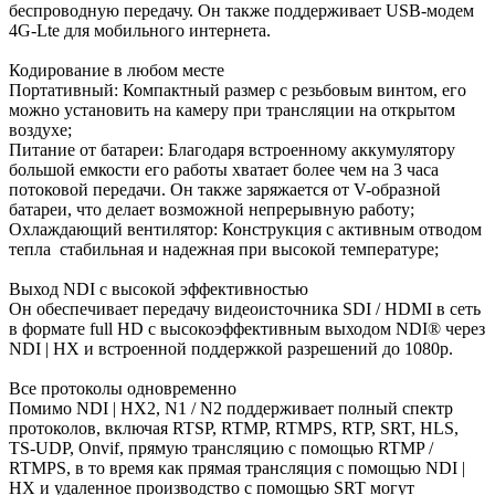
беспроводную передачу. Он также поддерживает USB-модем
4G-Lte для мобильного интернета.
Кодирование в любом месте
Портативный: Компактный размер с резьбовым винтом, его
можно установить на камеру при трансляции на открытом
воздухе;
Питание от батареи: Благодаря встроенному аккумулятору
большой емкости его работы хватает более чем на 3 часа
потоковой передачи. Он также заряжается от V-образной
батареи, что делает возможной непрерывную работу;
Охлаждающий вентилятор: Конструкция с активным отводом
тепла стабильная и надежная при высокой температуре;
Выход NDI с высокой эффективностью
Он обеспечивает передачу видеоисточника SDI / HDMI в сеть
в формате full HD с высокоэффективным выходом NDI® через
NDI | HX и встроенной поддержкой разрешений до 1080p.
Все протоколы одновременно
Помимо NDI | HX2, N1 / N2 поддерживает полный спектр
протоколов, включая RTSP, RTMP, RTMPS, RTP, SRT, HLS,
TS-UDP, Onvif, прямую трансляцию с помощью RTMP /
RTMPS, в то время как прямая трансляция с помощью NDI |
HX и удаленное производство с помощью SRT могут