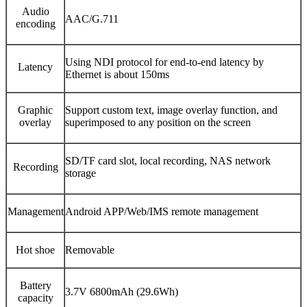
Audio
AAC/G.711
encoding
Using NDI protocol for end-to-end latency by
Latency
Ethernet is about 150ms
Graphic
Support custom text, image overlay function, and
overlay
superimposed to any position on the screen
SD/TF card slot, local recording, NAS network
Recording
storage
Management
Android APP/Web/IMS remote management
Hot shoe
Removable
Battery
3.7V 6800mAh (29.6Wh)
capacity