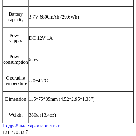
Battery
3.7V 6800mAh (29.6Wh)
capacity
Power
DC 12V 1A
supply
Power
6.5w
consumption
Operating
-20~45°C
temperature
Dimension
115*75*35mm (4.52*2.95*1.38”)
Weight
380g (13.4oz)
Подробные характеристики
121 770,32 ₽