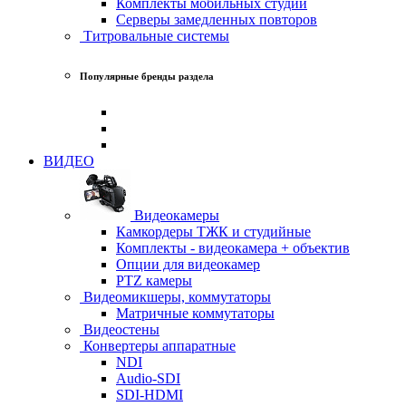
Комплекты мобильных студий
Серверы замедленных повторов
Титровальные системы
Популярные бренды раздела
ВИДЕО
Видеокамеры
Камкордеры ТЖК и студийные
Комплекты - видеокамера + объектив
Опции для видеокамер
PTZ камеры
Видеомикшеры, коммутаторы
Матричные коммутаторы
Видеостены
Конвертеры аппаратные
NDI
Audio-SDI
SDI-HDMI