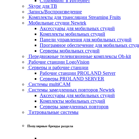
Стримминг в Интернет
Skype для ТВ
Запись/Воспроизведение
Комплекты для трансляции Streaming Fruits
Мобильные студии Newtek
Аксессуары для мобильных студий
Комплекты мобильных студий
Панели управления для мобильных студий
Програмное обеспечение для мобильных студ
Серверы мобильных студий
Передвижные телевизионные комплексы Ob-kit
Рабочие станции LogoVision
Серверы и рабочие станции
Рабочие станции PROLAND Server
Серверы PROLAND SERVER
Системы multiCAM
Системы замедленных повторов Newtek
Аксессуары для мобильных студий
Комплекты мобильных студий
Серверы замедленных повторов
Титровальные системы
Популярные бренды раздела