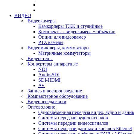
ВИДЕО
Видеокамеры
Камкордеры ТЖК и студийные
Комплекты - видеокамера + объектив
Опции для видеокамер
PTZ камеры
Видеомикшеры, коммутаторы
Матричные коммутаторы
Видеостены
Конвертеры аппаратные
NDI
Audio-SDI
SDI-HDMI
AV
Запись и воспроизведение
Компьютерное оборудование
Видеопередатчики
Оптоволокно
Одновременная передача видео, аудио и данн
Системы передачи аудиосигналов
Системы передачи видеосигналов
Системы передачи данных и каналов Ethernet
Системы передачи цифровых DVB / ASI сигн