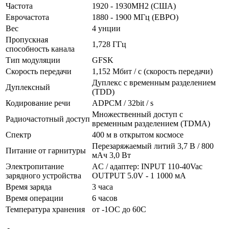
Частота
1920 - 1930MH2 (США)
Еврочастота
1880 - 1900 МГц (ЕВРО)
Вес
4 унции
Пропускная
1,728 ГГц
способность канала
Тип модуляции
GFSK
Скорость передачи
1,152 Мбит / с (скорость передачи)
Дуплекс с временным разделением
Дуплексный
(TDD)
Кодирование речи
ADPCM / 32bit / s
Множественный доступ с
Радиочастотный доступ
временным разделением (TDMA)
Спектр
400 м в открытом космосе
Перезаряжаемый литий 3,7 В / 800
Питание от гарнитуры
мАч 3,0 Вт
Электропитание
AC / адаптер: INPUT 110-40Vac
зарядного устройства
OUTPUT 5.0V - 1 1000 мА
Время заряда
3 часа
Время операции
6 часов
Температура хранения
от -1OC до 60C