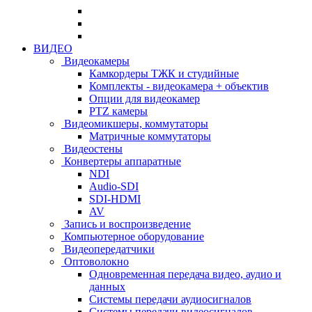
ВИДЕО
Видеокамеры
Камкордеры ТЖК и студийные
Комплекты - видеокамера + объектив
Опции для видеокамер
PTZ камеры
Видеомикшеры, коммутаторы
Матричные коммутаторы
Видеостены
Конвертеры аппаратные
NDI
Audio-SDI
SDI-HDMI
AV
Запись и воспроизведение
Компьютерное оборудование
Видеопередатчики
Оптоволокно
Одновременная передача видео, аудио и
данных
Системы передачи аудиосигналов
Системы передачи видеосигналов