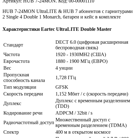
Артикул: HUB 7-24MON. Код: 00-00001110
HUB 7-24MON UltraLITE & HUB 7 абонентов с гарнитурами
2 Single 4 Double 1 Monarch, батареи и кейс в комплекте
Характеристики Eartec UltraLITE Double Master
DECT 6.0 (цифровая расширенная
Стандарт
беспроводная связь)
Частота
1920 - 1930MH2 (США)
Еврочастота
1880 - 1900 МГц (ЕВРО)
Вес
4 унции
Пропускная
1,728 ГГц
способность канала
Тип модуляции
GFSK
Скорость передачи
1,152 Мбит / с (скорость передачи)
Дуплекс с временным разделением
Дуплекс
(TDD)
Кодирование речи
ADPCM / 32bit / s
Множественный доступ с
Радиочастотный доступ
временным разделением (TDMA)
Спектр
400 м в открытом космосе