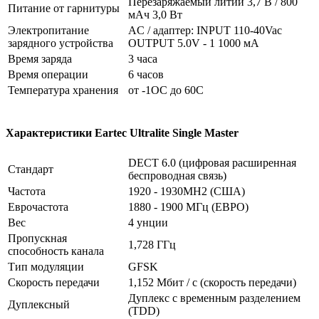
Перезаряжаемый литий 3,7 В / 800
Питание от гарнитуры
мАч 3,0 Вт
Электропитание
AC / адаптер: INPUT 110-40Vac
зарядного устройства
OUTPUT 5.0V - 1 1000 мА
Время заряда
3 часа
Время операции
6 часов
Температура хранения
от -1OC до 60C
Характеристики Eartec Ultralite Single Master
DECT 6.0 (цифровая расширенная
Стандарт
беспроводная связь)
Частота
1920 - 1930MH2 (США)
Еврочастота
1880 - 1900 МГц (ЕВРО)
Вес
4 унции
Пропускная
1,728 ГГц
способность канала
Тип модуляции
GFSK
Скорость передачи
1,152 Мбит / с (скорость передачи)
Дуплекс с временным разделением
Дуплексный
(TDD)