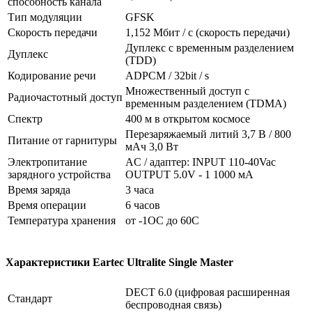
способность канала
Тип модуляции
GFSK
Скорость передачи
1,152 Мбит / с (скорость передачи)
Дуплекс с временным разделением
Дуплекс
(TDD)
Кодирование речи
ADPCM / 32bit / s
Множественный доступ с
Радиочастотный доступ
временным разделением (TDMA)
Спектр
400 м в открытом космосе
Перезаряжаемый литий 3,7 В / 800
Питание от гарнитуры
мАч 3,0 Вт
Электропитание
AC / адаптер: INPUT 110-40Vac
зарядного устройства
OUTPUT 5.0V - 1 1000 мА
Время заряда
3 часа
Время операции
6 часов
Температура хранения
от -1OC до 60C
Характеристики Eartec Ultralite Single Master
DECT 6.0 (цифровая расширенная
Стандарт
беспроводная связь)