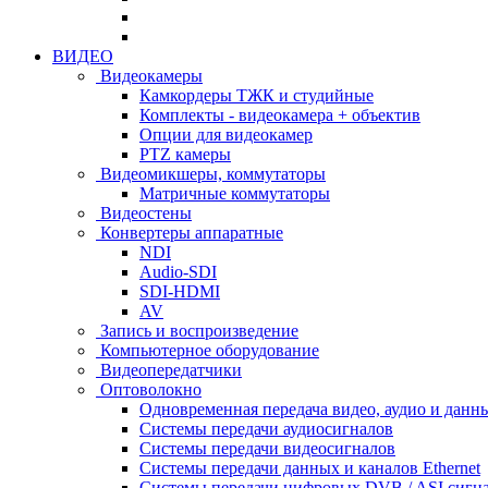
ВИДЕО
Видеокамеры
Камкордеры ТЖК и студийные
Комплекты - видеокамера + объектив
Опции для видеокамер
PTZ камеры
Видеомикшеры, коммутаторы
Матричные коммутаторы
Видеостены
Конвертеры аппаратные
NDI
Audio-SDI
SDI-HDMI
AV
Запись и воспроизведение
Компьютерное оборудование
Видеопередатчики
Оптоволокно
Одновременная передача видео, аудио и данн
Системы передачи аудиосигналов
Системы передачи видеосигналов
Системы передачи данных и каналов Ethernet
Системы передачи цифровых DVB / ASI сигн