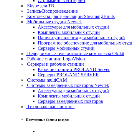
Стримминг в Интернет
Skype для ТВ
Запись/Воспроизведение
Комплекты для трансляции Streaming Fruits
Мобильные студии Newtek
Аксессуары для мобильных студий
Комплекты мобильных студий
Панели управления для мобильных студий
Програмное обеспечение для мобильных студ
Серверы мобильных студий
Передвижные телевизионные комплексы Ob-kit
Рабочие станции LogoVision
Серверы и рабочие станции
Рабочие станции PROLAND Server
Серверы PROLAND SERVER
Системы multiCAM
Системы замедленных повторов Newtek
Аксессуары для мобильных студий
Комплекты мобильных студий
Серверы замедленных повторов
Титровальные системы
Популярные бренды раздела