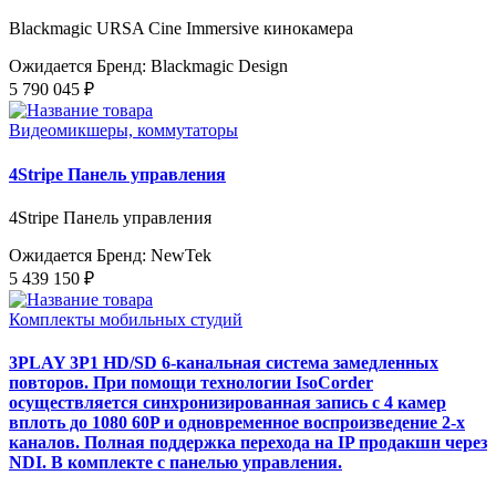
Blackmagic URSA Cine Immersive кинокамера
Ожидается
Бренд: Blackmagic Design
5 790 045 ₽
Видеомикшеры, коммутаторы
4Stripe Панель управления
4Stripe Панель управления
Ожидается
Бренд: NewTek
5 439 150 ₽
Комплекты мобильных студий
3PLAY 3P1 HD/SD 6-канальная система замедленных
повторов. При помощи технологии IsoCorder
осуществляется синхронизированная запись с 4 камер
вплоть до 1080 60P и одновременное воспроизведение 2-х
каналов. Полная поддержка перехода на IP продакшн через
NDI. В комплекте с панелью управления.