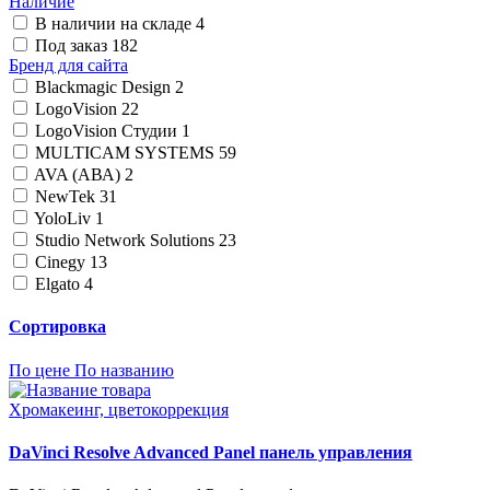
Наличие
В наличии на складе
4
Под заказ
182
Бренд для сайта
Blackmagic Design
2
LogoVision
22
LogoVision Студии
1
MULTICAM SYSTEMS
59
AVA (АВА)
2
NewTek
31
YoloLiv
1
Studio Network Solutions
23
Cinegy
13
Elgato
4
Сортировка
По цене
По названию
Хромакеинг, цветокоррекция
DaVinci Resolve Advanced Panel панель управления