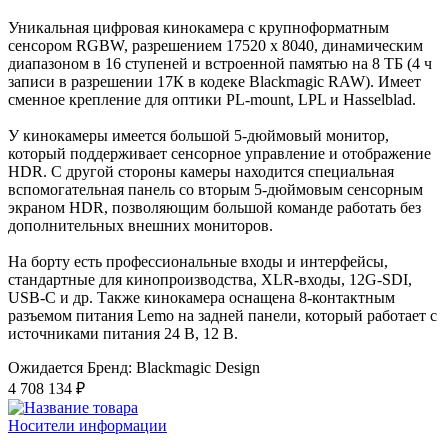
Уникальная цифровая кинокамера с крупноформатным
сенсором RGBW, разрешением 17520 x 8040, динамическим
диапазоном в 16 ступеней и встроенной памятью на 8 ТБ (4 ч
записи в разрешении 17К в кодеке Blackmagic RAW). Имеет
сменное крепление для оптики PL-mount, LPL и Hasselblad.
У кинокамеры имеется большой 5-дюймовый монитор,
который поддерживает сенсорное управление и отображение
HDR. С другой стороны камеры находится специальная
вспомогательная панель со вторым 5-дюймовым сенсорным
экраном HDR, позволяющим большой команде работать без
дополнительных внешних мониторов.
На борту есть профессиональные входы и интерфейсы,
стандартные для кинопроизводства, XLR-входы, 12G-SDI,
USB-C и др. Также кинокамера оснащена 8-контактным
разъемом питания Lemo на задней панели, который работает с
источниками питания 24 В, 12 В.
Ожидается
Бренд: Blackmagic Design
4 708 134 ₽
Носители информации