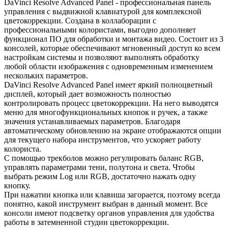
DaVinci Resolve Advanced Panel - профессиональная панель
управления с выдвижной клавиатурой для комплексной
цветокоррекции. Создана в коллаборации с
профессиональными колористами, выгодно дополняет
функционал ПО для обработки и монтажа видео. Состоит из 3
консолей, которые обеспечивают мгновенный доступ ко всем
настройкам системы и позволяют выполнять обработку
любой области изображения с одновременным изменением
нескольких параметров.
DaVinci Resolve Advanced Panel имеет яркий полноцветный
дисплей, который дает возможность полностью
контролировать процесс цветокоррекции. На него выводятся
меню для многофункциональных кнопок и ручек, а также
значения устанавливаемых параметров. Благодаря
автоматическому обновлению на экране отображаются опции
для текущего набора инструментов, что ускоряет работу
колориста.
С помощью трекболов можно регулировать баланс RGB,
управлять параметрами тени, полутона и света. Чтобы
выбрать режим Log или RGB, достаточно нажать одну
кнопку.
При нажатии кнопка или клавиша загорается, поэтому всегда
понятно, какой инструмент выбран в данный момент. Все
консоли имеют подсветку органов управления для удобства
работы в затемненной студии цветокоррекции.