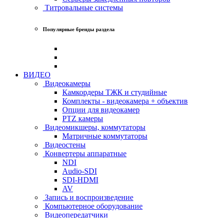
Титровальные системы
Популярные бренды раздела
ВИДЕО
Видеокамеры
Камкордеры ТЖК и студийные
Комплекты - видеокамера + объектив
Опции для видеокамер
PTZ камеры
Видеомикшеры, коммутаторы
Матричные коммутаторы
Видеостены
Конвертеры аппаратные
NDI
Audio-SDI
SDI-HDMI
AV
Запись и воспроизведение
Компьютерное оборудование
Видеопередатчики