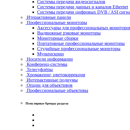
Системы передачи видеосигналов
Системы передачи данных и каналов Ethernet
Системы передачи цифровых DVB / ASI сигн
Итерактивные панели
Профессиональные мониторы
Аксессуары для профессиональных мониторо
Выдвижные рэковые мониторы
Мониторные сборки
Портативные профессиональные мониторы
Студийные профессиональные мониторы
Мультискрин
Носители информации
Конференц-системы
Телесуфлёры
Хромакеинг, цветокоррекция
Интерактивные подиумы
Опции для объективов
Профессиональные объективы
Популярные бренды раздела