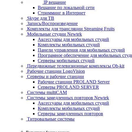
IP вещание
Вещание по локальной сети
Стримминг в Интернет
Skype для ТВ
Запись/Воспроизведение
Комплекты для трансляции Streaming Fruits
Мобильные студии Newtek
Аксессуары для мобильных студий
Комплекты мобильных студий
Панели управления для мобильных студий
Програмное обеспечение для мобильных студ
Серверы мобильных студий
Передвижные телевизионные комплексы Ob-kit
Рабочие станции LogoVision
Серверы и рабочие станции
Рабочие станции PROLAND Server
Серверы PROLAND SERVER
Системы multiCAM
Системы замедленных повторов Newtek
Аксессуары для мобильных студий
Комплекты мобильных студий
Серверы замедленных повторов
Титровальные системы
Популярные бренды раздела