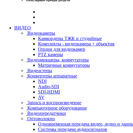
ВИДЕО
Видеокамеры
Камкордеры ТЖК и студийные
Комплекты - видеокамера + объектив
Опции для видеокамер
PTZ камеры
Видеомикшеры, коммутаторы
Матричные коммутаторы
Видеостены
Конвертеры аппаратные
NDI
Audio-SDI
SDI-HDMI
AV
Запись и воспроизведение
Компьютерное оборудование
Видеопередатчики
Оптоволокно
Одновременная передача видео, аудио и данн
Системы передачи аудиосигналов