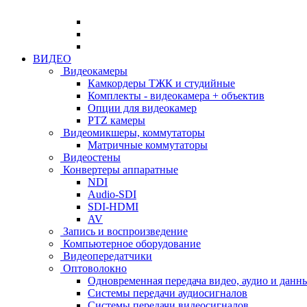
ВИДЕО
Видеокамеры
Камкордеры ТЖК и студийные
Комплекты - видеокамера + объектив
Опции для видеокамер
PTZ камеры
Видеомикшеры, коммутаторы
Матричные коммутаторы
Видеостены
Конвертеры аппаратные
NDI
Audio-SDI
SDI-HDMI
AV
Запись и воспроизведение
Компьютерное оборудование
Видеопередатчики
Оптоволокно
Одновременная передача видео, аудио и данн
Системы передачи аудиосигналов
Системы передачи видеосигналов