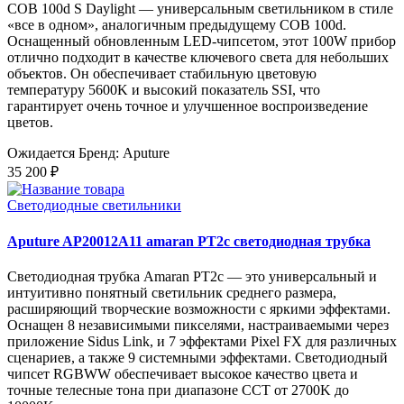
COB 100d S Daylight — универсальным светильником в стиле
«все в одном», аналогичным предыдущему COB 100d.
Оснащенный обновленным LED-чипсетом, этот 100W прибор
отлично подходит в качестве ключевого света для небольших
объектов. Он обеспечивает стабильную цветовую
температуру 5600K и высокий показатель SSI, что
гарантирует очень точное и улучшенное воспроизведение
цветов.
Ожидается
Бренд: Aputure
35 200 ₽
Светодиодные светильники
Aputure AP20012A11 amaran PT2c светодиодная трубка
Светодиодная трубка Amaran PT2c — это универсальный и
интуитивно понятный светильник среднего размера,
расширяющий творческие возможности с яркими эффектами.
Оснащен 8 независимыми пикселями, настраиваемыми через
приложение Sidus Link, и 7 эффектами Pixel FX для различных
сценариев, а также 9 системными эффектами. Светодиодный
чипсет RGBWW обеспечивает высокое качество цвета и
точные телесные тона при диапазоне CCT от 2700K до