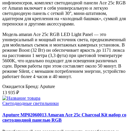
инфлюенсеров, комплект светодиодной панели Ace 25c RGB
от Amaran включает в себя универсальную и легкую
светодиодную панель с сеткой 30°, мини-штативом,
адаптером для крепления на «холодный башмак», сумкой для
переноски и другими аксессуарами.
Модель amaran Ace 25c RGB LED Light Panel — это
универсальный и мощный источник света, предназначенный
для мобильных съемок и монтажных камерных установок. В
режиме Boost (32 Вт) он обеспечивает яркость до 1171 люкса
на расстоянии 1 метра (3,3 фута) при цветовой температуре
5600K, что идеально подходит для освещения различных
сцен. Время работы при этом составляет около 50 минут. В
режиме Silent, с меньшим потреблением энергии, устройство
работает более 4 часов и 40 минут.
Ожидается
Бренд: Aputure
13 935 ₽
Светодиодные светильники
Aputure MP02060013 Amaran Ace 25c Charcoal Kit набор со
светодиодной панелью RGB