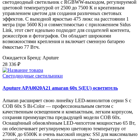
светодиодный светильник с RGBWW-выходом, регулируемой
цветовой температурой от 2500 до 7500 К и креативным
управлением цветом для создания различных световых
эффектов. С выходной яркостью 475 люкс на расстоянии 1
метра (при 5600 К) и совместимостью с приложением Sidus
Link, этот свет идеально подходит для создателей контента,
режиссёров и фотографов. Он обладает широкими
возможностями крепления и включает сменную батарею
ёмкостью 77 Втч.
Ожидается
Бренд: Aputure
28 336 ₽
Светодиодные светильники
Aputure APA0020A21 amaran 60x S(EU) осветитель
Amaran расширяет свою линейку LED-монолитов серии S с
COB 60x S Bi-Color — профессиональным светом с
качественным освещением и компактным, легким корпусом,
сохраняя преимущества предыдущей модели COB 60x.
Оснащённый обновлённым LED-чипсетом мощностью 65 Вт,
он обеспечивает регулируемую цветовую температуру от
2700K до 6500K и очень высокий индекс SSI для максимально
точной и улучшенной передачи цветов. Этот точечный