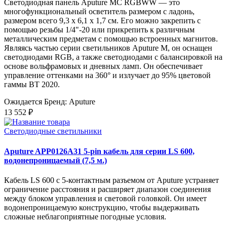
Светодиодная панель Aputure MC RGBWW — это
многофункциональный осветитель размером с ладонь,
размером всего 9,3 х 6,1 х ​​1,7 см. Его можно закрепить с
помощью резьбы 1/4"-20 или прикрепить к различным
металлическим предметам с помощью встроенных магнитов.
Являясь частью серии светильников Aputure M, он оснащен
светодиодами RGB, а также светодиодами с балансировкой на
основе вольфрамовых и дневных ламп. Он обеспечивает
управление оттенками на 360° и излучает до 95% цветовой
гаммы BT 2020.
Ожидается
Бренд: Aputure
13 552 ₽
Светодиодные светильники
Aputure APP0126A31 5-pin кабель для серии LS 600,
водонепроницаемый (7,5 м.)
Кабель LS 600 с 5-контактным разъемом от Aputure устраняет
ограничение расстояния и расширяет диапазон соединения
между блоком управления и световой головкой. Он имеет
водонепроницаемую конструкцию, чтобы выдерживать
сложные неблагоприятные погодные условия.