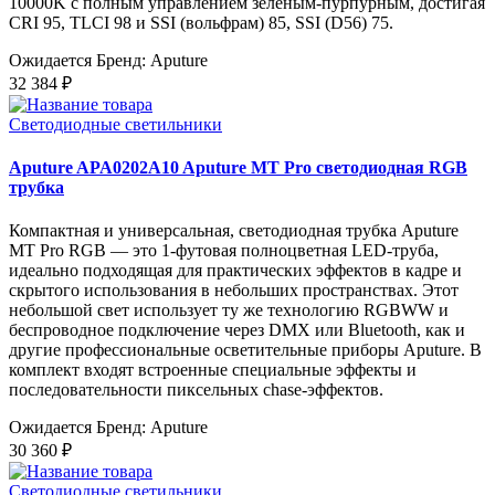
10000K с полным управлением зеленым-пурпурным, достигая
CRI 95, TLCI 98 и SSI (вольфрам) 85, SSI (D56) 75.
Ожидается
Бренд: Aputure
32 384 ₽
Светодиодные светильники
Aputure APA0202A10 Aputure MT Pro светодиодная RGB
трубка
Компактная и универсальная, светодиодная трубка Aputure
MT Pro RGB — это 1-футовая полноцветная LED-труба,
идеально подходящая для практических эффектов в кадре и
скрытого использования в небольших пространствах. Этот
небольшой свет использует ту же технологию RGBWW и
беспроводное подключение через DMX или Bluetooth, как и
другие профессиональные осветительные приборы Aputure. В
комплект входят встроенные специальные эффекты и
последовательности пиксельных chase-эффектов.
Ожидается
Бренд: Aputure
30 360 ₽
Светодиодные светильники