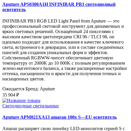
Aputure APS0300A1H INFINIBAR PB3 светодиодный
осветитель
INFINIBAR PB3 RGB LED Light Panel from Aputure — это
профессиональный световой инструмент для динамичных и
ярких световых решений. Оснащённый 24 пикселями с
высоким качеством цветопередачи CRI 96 / TLCI 98, он
идеально подходит для использования в качестве ключевого
света, встроенного в декорации, или в составе соединённых
панелей для создания уникальных форм и эффектов.
Собственный RGBWW-чипсет обеспечивает цветовую
температуру от 2000K до 10 000K с полным регулированием
зелено-магентового баланса, а также расширенные настройки
оттенка, насыщенности и яркости для получения точных и
насыщенных цветов.
Ожидается
Бренд: Aputure
35 904 ₽
Светодиодные светильники
Aputure APM021XA13 amaran 100x S—EU осветитель
Amaran расширяет свою линейку LED-монолитов серией S с