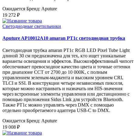
Ожидается
Бренд: Aputure
19 272 ₽
Светодиодные светильники
Aputure AP10012A10 amaran PT1c светодиодная трубка
Светодиодная трубка amaran PT1c RGB LED Pixel Tube Light
длиной 30 см предназначена для тех, кто ищет уникальные
варианты освещения и эффектов. Высокоэффективный чипсет
обеспечивает превосходное качество цвета и точные оттенки
при диапазоне CCT от 2700 до 10 000K, с полным
управлением зеленым-маджента и высоким уровнем CRI,
TLCI и SSI. В конструкции четыре независимых пикселя,
которые можно настраивать и назначать им HIS-значения
через встроенные элементы управления или дистанционно с
помощью приложения Sidus Link для устройств Bluetooth.
Также PT1c можно управлять через DMX с помощью
отдельно приобретаемого адаптера USB-C to DMX.
Ожидается
Бренд: Aputure
19 008 ₽