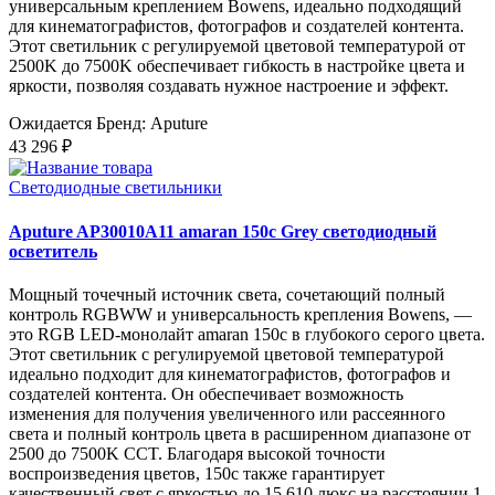
универсальным креплением Bowens, идеально подходящий
для кинематографистов, фотографов и создателей контента.
Этот светильник с регулируемой цветовой температурой от
2500K до 7500K обеспечивает гибкость в настройке цвета и
яркости, позволяя создавать нужное настроение и эффект.
Ожидается
Бренд: Aputure
43 296 ₽
Светодиодные светильники
Aputure AP30010A11 amaran 150c Grey светодиодный
осветитель
Мощный точечный источник света, сочетающий полный
контроль RGBWW и универсальность крепления Bowens, —
это RGB LED-монолайт amaran 150c в глубокого серого цвета.
Этот светильник с регулируемой цветовой температурой
идеально подходит для кинематографистов, фотографов и
создателей контента. Он обеспечивает возможность
изменения для получения увеличенного или рассеянного
света и полный контроль цвета в расширенном диапазоне от
2500 до 7500K CCT. Благодаря высокой точности
воспроизведения цветов, 150c также гарантирует
качественный свет с яркостью до 15 610 люкс на расстоянии 1