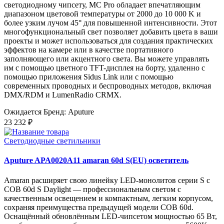
светодиодному чипсету, MC Pro обладает впечатляющим
диапазоном цветовой температуры от 2000 до 10 000 K и
более узким лучом 45° для повышенной интенсивности. Этот
многофункциональный свет позволяет добавить цвета в ваши
проекты и может использоваться для создания практических
эффектов на камере или в качестве портативного
заполняющего или акцентного света. Вы можете управлять
им с помощью цветного TFT-дисплея на борту, удаленно с
помощью приложения Sidus Link или с помощью
современных проводных и беспроводных методов, включая
DMX/RDM и LumenRadio CRMX.
Ожидается
Бренд: Aputure
23 232 ₽
Светодиодные светильники
Aputure APA0020A11 amaran 60d S(EU) осветитель
Amaran расширяет свою линейку LED-монолитов серии S с
COB 60d S Daylight — профессиональным светом с
качественным освещением и компактным, легким корпусом,
сохраняя преимущества предыдущей модели COB 60d.
Оснащённый обновлённым LED-чипсетом мощностью 65 Вт,