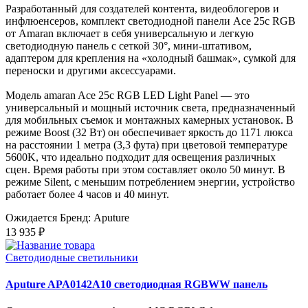
Разработанный для создателей контента, видеоблогеров и
инфлюенсеров, комплект светодиодной панели Ace 25c RGB
от Amaran включает в себя универсальную и легкую
светодиодную панель с сеткой 30°, мини-штативом,
адаптером для крепления на «холодный башмак», сумкой для
переноски и другими аксессуарами.
Модель amaran Ace 25c RGB LED Light Panel — это
универсальный и мощный источник света, предназначенный
для мобильных съемок и монтажных камерных установок. В
режиме Boost (32 Вт) он обеспечивает яркость до 1171 люкса
на расстоянии 1 метра (3,3 фута) при цветовой температуре
5600K, что идеально подходит для освещения различных
сцен. Время работы при этом составляет около 50 минут. В
режиме Silent, с меньшим потреблением энергии, устройство
работает более 4 часов и 40 минут.
Ожидается
Бренд: Aputure
13 935 ₽
Светодиодные светильники
Aputure APA0142A10 светодиодная RGBWW панель