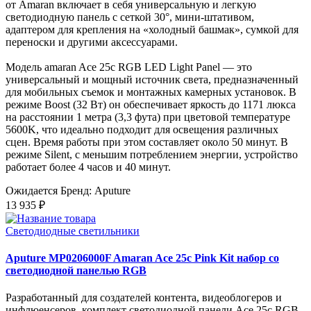
от Amaran включает в себя универсальную и легкую
светодиодную панель с сеткой 30°, мини-штативом,
адаптером для крепления на «холодный башмак», сумкой для
переноски и другими аксессуарами.
Модель amaran Ace 25c RGB LED Light Panel — это
универсальный и мощный источник света, предназначенный
для мобильных съемок и монтажных камерных установок. В
режиме Boost (32 Вт) он обеспечивает яркость до 1171 люкса
на расстоянии 1 метра (3,3 фута) при цветовой температуре
5600K, что идеально подходит для освещения различных
сцен. Время работы при этом составляет около 50 минут. В
режиме Silent, с меньшим потреблением энергии, устройство
работает более 4 часов и 40 минут.
Ожидается
Бренд: Aputure
13 935 ₽
Светодиодные светильники
Aputure MP0206000F Amaran Ace 25c Pink Kit набор со
светодиодной панелью RGB
Разработанный для создателей контента, видеоблогеров и
инфлюенсеров, комплект светодиодной панели Ace 25c RGB