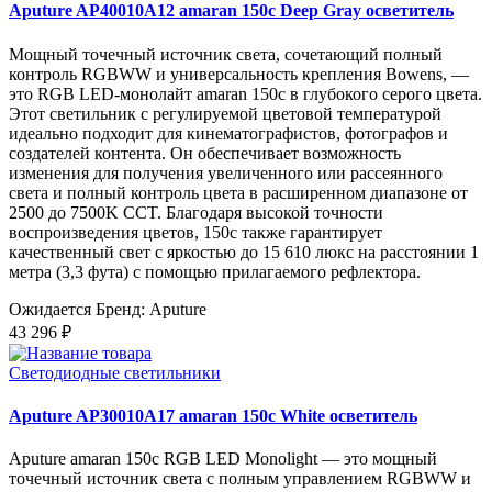
Aputure AP40010A12 amaran 150c Deep Gray осветитель
Мощный точечный источник света, сочетающий полный
контроль RGBWW и универсальность крепления Bowens, —
это RGB LED-монолайт amaran 150c в глубокого серого цвета.
Этот светильник с регулируемой цветовой температурой
идеально подходит для кинематографистов, фотографов и
создателей контента. Он обеспечивает возможность
изменения для получения увеличенного или рассеянного
света и полный контроль цвета в расширенном диапазоне от
2500 до 7500K CCT. Благодаря высокой точности
воспроизведения цветов, 150c также гарантирует
качественный свет с яркостью до 15 610 люкс на расстоянии 1
метра (3,3 фута) с помощью прилагаемого рефлектора.
Ожидается
Бренд: Aputure
43 296 ₽
Светодиодные светильники
Aputure AP30010A17 amaran 150c White осветитель
Aputure amaran 150c RGB LED Monolight — это мощный
точечный источник света с полным управлением RGBWW и