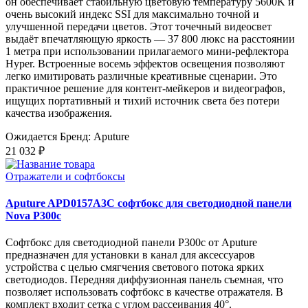
он обеспечивает стабильную цветовую температуру 5600K и
очень высокий индекс SSI для максимально точной и
улучшенной передачи цветов. Этот точечный видеосвет
выдаёт впечатляющую яркость — 37 800 люкс на расстоянии
1 метра при использовании прилагаемого мини-рефлектора
Hyper. Встроенные восемь эффектов освещения позволяют
легко имитировать различные креативные сценарии. Это
практичное решение для контент-мейкеров и видеографов,
ищущих портативный и тихий источник света без потери
качества изображения.
Ожидается
Бренд: Aputure
21 032 ₽
Отражатели и софтбоксы
Aputure APD0157A3C софтбокс для светодиодной панели
Nova P300c
Софтбокс для светодиодной панели P300c от Aputure
предназначен для установки в канал для аксессуаров
устройства с целью смягчения светового потока ярких
светодиодов. Передняя диффузионная панель съемная, что
позволяет использовать софтбокс в качестве отражателя. В
комплект входит сетка с углом рассеивания 40°.