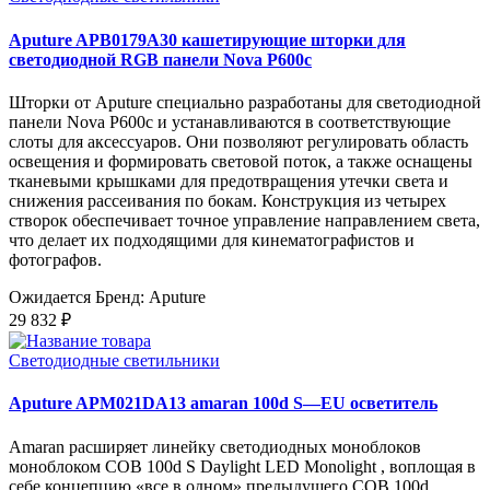
Aputure APB0179A30 кашетирующие шторки для
светодиодной RGB панели Nova P600c
Шторки от Aputure специально разработаны для светодиодной
панели Nova P600c и устанавливаются в соответствующие
слоты для аксессуаров. Они позволяют регулировать область
освещения и формировать световой поток, а также оснащены
тканевыми крышками для предотвращения утечки света и
снижения рассеивания по бокам. Конструкция из четырех
створок обеспечивает точное управление направлением света,
что делает их подходящими для кинематографистов и
фотографов.
Ожидается
Бренд: Aputure
29 832 ₽
Светодиодные светильники
Aputure APM021DA13 amaran 100d S—EU осветитель
Amaran расширяет линейку светодиодных моноблоков
моноблоком COB 100d S Daylight LED Monolight , воплощая в
себе концепцию «все в одном» предыдущего COB 100d.