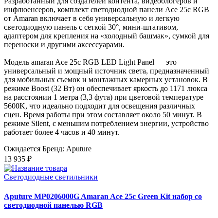
Разработанный для создателей контента, видеоблогеров и
инфлюенсеров, комплект светодиодной панели Ace 25c RGB
от Amaran включает в себя универсальную и легкую
светодиодную панель с сеткой 30°, мини-штативом,
адаптером для крепления на «холодный башмак», сумкой для
переноски и другими аксессуарами.
Модель amaran Ace 25c RGB LED Light Panel — это
универсальный и мощный источник света, предназначенный
для мобильных съемок и монтажных камерных установок. В
режиме Boost (32 Вт) он обеспечивает яркость до 1171 люкса
на расстоянии 1 метра (3,3 фута) при цветовой температуре
5600K, что идеально подходит для освещения различных
сцен. Время работы при этом составляет около 50 минут. В
режиме Silent, с меньшим потреблением энергии, устройство
работает более 4 часов и 40 минут.
Ожидается
Бренд: Aputure
13 935 ₽
Светодиодные светильники
Aputure MP0206000G Amaran Ace 25c Green Kit набор со
светодиодной панелью RGB