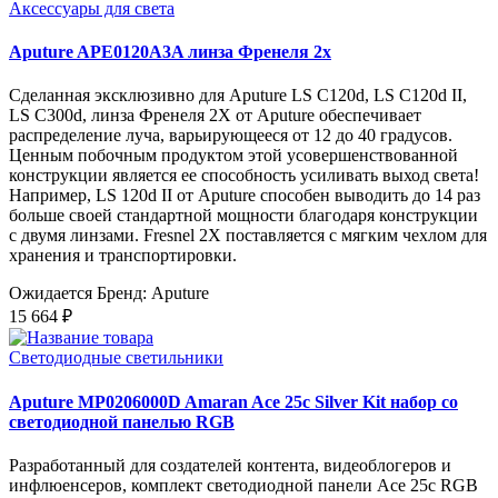
Аксессуары для света
Aputure APE0120A3A линза Френеля 2x
Сделанная эксклюзивно для Aputure LS C120d, LS C120d II,
LS C300d, линза Френеля 2X от Aputure обеспечивает
распределение луча, варьирующееся от 12 до 40 градусов.
Ценным побочным продуктом этой усовершенствованной
конструкции является ее способность усиливать выход света!
Например, LS 120d II от Aputure способен выводить до 14 раз
больше своей стандартной мощности благодаря конструкции
с двумя линзами. Fresnel 2X поставляется с мягким чехлом для
хранения и транспортировки.
Ожидается
Бренд: Aputure
15 664 ₽
Светодиодные светильники
Aputure MP0206000D Amaran Ace 25c Silver Kit набор со
светодиодной панелью RGB
Разработанный для создателей контента, видеоблогеров и
инфлюенсеров, комплект светодиодной панели Ace 25c RGB