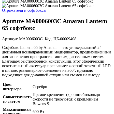
Отражатели и софтбоксы
Aputure MA0006003C Amaran Lantern
65 софтбокс
Артикул: MA0006003C. Код: ЦБ-00009408
Софтбокс Lantern 65 by Amaran — это универсальный 24-
дюймовый всенаправленный модификатор, предназначенный
для заполнения пространства мягким, рассеянным светом.
Благодаря быстросборной конструкции, этот сферический
осветительный аксессуар превращает жесткий точечный LED
в мягкое, равномерное освещение на 360°, идеально
подходящее для домашней студии или съемок на выезде.
Цвет
Серебро
интерьера
Прямое крепление (кронштейн/кольцо
Совместимость
скорости не требуются) с креплением
со светом
Bowens S
Максимальная
600 Вт
мощность