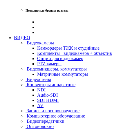
Популярные бренды раздела
ВИДЕО
Видеокамеры
Камкордеры ТЖК и студийные
Комплекты - видеокамера + объектив
Опции для видеокамер
PTZ камеры
Видеомикшеры, коммутаторы
Матричные коммутаторы
Видеостены
Конвертеры аппаратные
NDI
Audio-SDI
SDI-HDMI
AV
Запись и воспроизведение
Компьютерное оборудование
Видеопередатчики
Оптоволокно