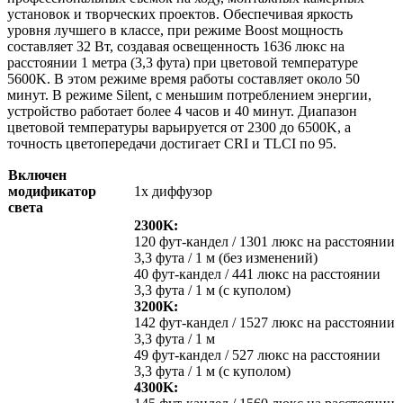
установок и творческих проектов. Обеспечивая яркость
уровня лучшего в классе, при режиме Boost мощность
составляет 32 Вт, создавая освещенность 1636 люкс на
расстоянии 1 метра (3,3 фута) при цветовой температуре
5600K. В этом режиме время работы составляет около 50
минут. В режиме Silent, с меньшим потреблением энергии,
устройство работает более 4 часов и 40 минут. Диапазон
цветовой температуры варьируется от 2300 до 6500K, а
точность цветопередачи достигает CRI и TLCI по 95.
Включен
модификатор
1x диффузор
света
2300K:
120 фут-кандел / 1301 люкс на расстоянии
3,3 фута / 1 м (без изменений)
40 фут-кандел / 441 люкс на расстоянии
3,3 фута / 1 м (с куполом)
3200K:
142 фут-кандел / 1527 люкс на расстоянии
3,3 фута / 1 м
49 фут-кандел / 527 люкс на расстоянии
3,3 фута / 1 м (с куполом)
4300K: