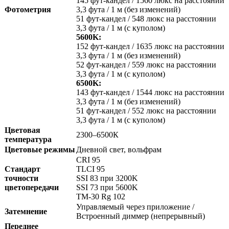
145 фут-кандел / 1560 люкс на расстоянии
Фотометрия
3,3 фута / 1 м (без изменений)
51 фут-кандел / 548 люкс на расстоянии
3,3 фута / 1 м (с куполом)
5600K:
152 фут-кандел / 1635 люкс на расстоянии
3,3 фута / 1 м (без изменений)
52 фут-кандел / 559 люкс на расстоянии
3,3 фута / 1 м (с куполом)
6500K:
143 фут-кандел / 1544 люкс на расстоянии
3,3 фута / 1 м (без изменений)
51 фут-кандел / 552 люкс на расстоянии
3,3 фута / 1 м (с куполом)
Цветовая
2300–6500К
температура
Цветовые режимы
Дневной свет, вольфрам
CRI 95
Стандарт
TLCI 95
точности
SSI 83 при 3200K
цветопередачи
SSI 73 при 5600K
TM-30 Rg 102
Управляемый через приложение /
Затемнение
Встроенный диммер (непрерывный)
Переднее