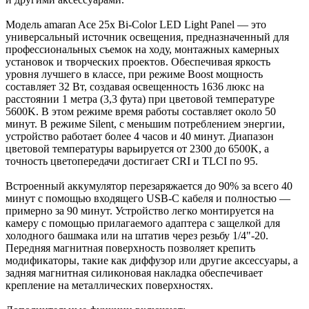
Модель amaran Ace 25x Bi-Color LED Light Panel — это
универсальный источник освещения, предназначенный для
профессиональных съемок на ходу, монтажных камерных
установок и творческих проектов. Обеспечивая яркость
уровня лучшего в классе, при режиме Boost мощность
составляет 32 Вт, создавая освещенность 1636 люкс на
расстоянии 1 метра (3,3 фута) при цветовой температуре
5600K. В этом режиме время работы составляет около 50
минут. В режиме Silent, с меньшим потреблением энергии,
устройство работает более 4 часов и 40 минут. Диапазон
цветовой температуры варьируется от 2300 до 6500K, а
точность цветопередачи достигает CRI и TLCI по 95.
Встроенный аккумулятор перезаряжается до 90% за всего 40
минут с помощью входящего USB-C кабеля и полностью —
примерно за 90 минут. Устройство легко монтируется на
камеру с помощью прилагаемого адаптера с защелкой для
холодного башмака или на штатив через резьбу 1/4"-20.
Передняя магнитная поверхность позволяет крепить
модификаторы, такие как диффузор или другие аксессуары, а
задняя магнитная силиконовая накладка обеспечивает
крепление на металлических поверхностях.