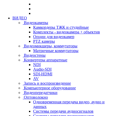
ВИДЕО
Видеокамеры
Камкордеры ТЖК и студийные
Комплекты - видеокамера + объектив
Опции для видеокамер
PTZ камеры
Видеомикшеры, коммутаторы
Матричные коммутаторы
Видеостены
Конвертеры аппаратные
NDI
Audio-SDI
SDI-HDMI
AV
Запись и воспроизведение
Компьютерное оборудование
Видеопередатчики
Оптоволокно
Одновременная передача видео, аудио и
данных
Системы передачи аудиосигналов
Системы передачи видеосигналов