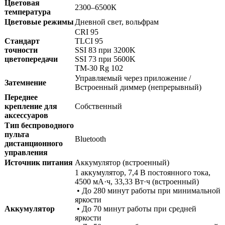
Цветовая
2300–6500К
температура
Цветовые режимы
Дневной свет, вольфрам
CRI 95
Стандарт
TLCI 95
точности
SSI 83 при 3200K
цветопередачи
SSI 73 при 5600K
TM-30 Rg 102
Управляемый через приложение /
Затемнение
Встроенный диммер (непрерывный)
Переднее
крепление для
Собственный
аксессуаров
Тип беспроводного
пульта
Bluetooth
дистанционного
управления
Источник питания
Аккумулятор (встроенный)
1 аккумулятор, 7,4 В постоянного тока,
4500 мА·ч, 33,33 Вт·ч (встроенный)
• До 280 минут работы при минимальной
яркости
Аккумулятор
• До 70 минут работы при средней
яркости