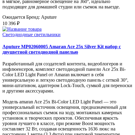
в мягкое, равномерное освещение на 360°, идеально
подходящее для домашней студии или съемок на выезде.
Ожидается
Бренд: Aputure
10 396 ₽
Светодиодные светильники
Aputure MP02060005 Amaran Ace 25x Silver Kit набор с
двуцветной светодиодной панелью
Разработанный для создателей контента, видеоблогеров и
инфлюенсеров, комплект светодиодной панели Ace 25x Bi-
Color LED Light Panel от Amaran включает в себя
универсальную и легкую светодиодную панель с сеткой 30°,
мини-штативом, адаптером Lock-Touch, сумкой для переноски
и другими аксессуарами.
Модель amaran Ace 25x Bi-Color LED Light Panel — это
универсальный источник освещения, предназначенный для
профессиональных съемок на ходу, монтажных камерных
установок и творческих проектов. Обеспечивая яркость
уровня лучшего в классе, при режиме Boost мощность
составляет 32 Вт, создавая освещенность 1636 люкс на
расстоянии 1 метра (3,3 фута) при цветовой температуре