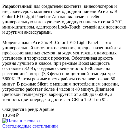
Разработанный для создателей контента, видеоблогеров и
инфлюенсеров, комплект светодиодной панели Ace 25x Bi-
Color LED Light Panel от Amaran включает в себя
универсальную и легкую светодиодную панель с сеткой 30°,
мини-штативом, адаптером Lock-Touch, сумкой для переноски
и другими аксессуарами.
Модель amaran Ace 25x Bi-Color LED Light Panel — это
универсальный источник освещения, предназначенный для
профессиональных съемок на ходу, монтажных камерных
установок и творческих проектов. Обеспечивая яркость
уровня лучшего в классе, при режиме Boost мощность
составляет 32 Вт, создавая освещенность 1636 люкс на
расстоянии 1 метра (3,3 фута) при цветовой температуре
5600K. В этом режиме время работы составляет около 50
минут. В режиме Silent, с меньшим потреблением энергии,
устройство работает более 4 часов и 40 минут. Диапазон
цветовой температуры варьируется от 2300 до 6500K, а
точность цветопередачи достигает CRI и TLCI по 95.
Ожидается
Бренд: Aputure
10 298 ₽
Светодиодные светильники