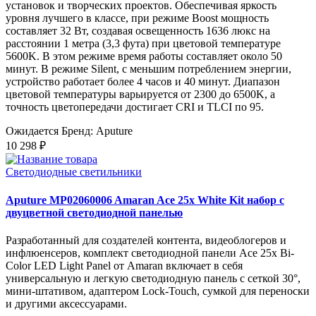
установок и творческих проектов. Обеспечивая яркость
уровня лучшего в классе, при режиме Boost мощность
составляет 32 Вт, создавая освещенность 1636 люкс на
расстоянии 1 метра (3,3 фута) при цветовой температуре
5600K. В этом режиме время работы составляет около 50
минут. В режиме Silent, с меньшим потреблением энергии,
устройство работает более 4 часов и 40 минут. Диапазон
цветовой температуры варьируется от 2300 до 6500K, а
точность цветопередачи достигает CRI и TLCI по 95.
Ожидается
Бренд: Aputure
10 298 ₽
Светодиодные светильники
Aputure MP02060006 Amaran Ace 25x White Kit набор с
двуцветной светодиодной панелью
Разработанный для создателей контента, видеоблогеров и
инфлюенсеров, комплект светодиодной панели Ace 25x Bi-
Color LED Light Panel от Amaran включает в себя
универсальную и легкую светодиодную панель с сеткой 30°,
мини-штативом, адаптером Lock-Touch, сумкой для переноски
и другими аксессуарами.