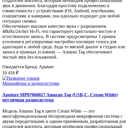
создателей контента, которым необходим профессиональный
звук в движении. Благодаря простому подключению и
совместимости с устройствами iOS, Android, ноутбуками,
планшетами и камерами, она идеально подходит для любой
ситуации съемки.
Обеспечивает высокое качество звука с разрешением
48kHz/24-бит Hi-Fi, что гарантирует кристально чистую и
естественную запись. В системе предусмотрены 3 уровня
усиления и регулируемые настройки изоляции голоса для
адаптации к любой среде. Будь то мягкий диалог в студии или
запись в шумных условиях — Amaran Tag обеспечивает
чистый звук без искажений.
Ожидается
Бренд: Aputure
10 416 ₽
Микрофоны и радиосистемы
Aputure MP07060017 Amaran Tag (USB-C, Cream White)
петличная радиосистема
Модель Amaran Tag в цвете Cream White — это
многофункциональная беспроводная микрофонная система с
двумя передатчиками и одним приемником, разработанная для
создателей контента, которым необходим профессиональный