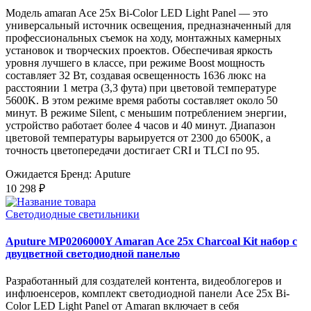
Модель amaran Ace 25x Bi-Color LED Light Panel — это
универсальный источник освещения, предназначенный для
профессиональных съемок на ходу, монтажных камерных
установок и творческих проектов. Обеспечивая яркость
уровня лучшего в классе, при режиме Boost мощность
составляет 32 Вт, создавая освещенность 1636 люкс на
расстоянии 1 метра (3,3 фута) при цветовой температуре
5600K. В этом режиме время работы составляет около 50
минут. В режиме Silent, с меньшим потреблением энергии,
устройство работает более 4 часов и 40 минут. Диапазон
цветовой температуры варьируется от 2300 до 6500K, а
точность цветопередачи достигает CRI и TLCI по 95.
Ожидается
Бренд: Aputure
10 298 ₽
Светодиодные светильники
Aputure MP0206000Y Amaran Ace 25x Charcoal Kit набор с
двуцветной светодиодной панелью
Разработанный для создателей контента, видеоблогеров и
инфлюенсеров, комплект светодиодной панели Ace 25x Bi-
Color LED Light Panel от Amaran включает в себя