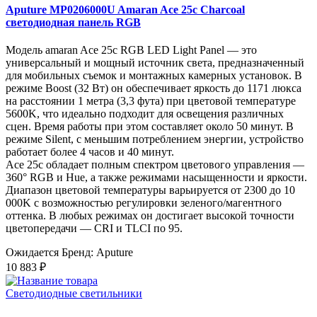
Aputure MP0206000U Amaran Ace 25c Charcoal
светодиодная панель RGB
Модель amaran Ace 25c RGB LED Light Panel — это
универсальный и мощный источник света, предназначенный
для мобильных съемок и монтажных камерных установок. В
режиме Boost (32 Вт) он обеспечивает яркость до 1171 люкса
на расстоянии 1 метра (3,3 фута) при цветовой температуре
5600K, что идеально подходит для освещения различных
сцен. Время работы при этом составляет около 50 минут. В
режиме Silent, с меньшим потреблением энергии, устройство
работает более 4 часов и 40 минут.
Ace 25c обладает полным спектром цветового управления —
360° RGB и Hue, а также режимами насыщенности и яркости.
Диапазон цветовой температуры варьируется от 2300 до 10
000K с возможностью регулировки зеленого/магентного
оттенка. В любых режимах он достигает высокой точности
цветопередачи — CRI и TLCI по 95.
Ожидается
Бренд: Aputure
10 883 ₽
Светодиодные светильники