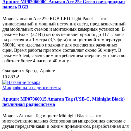
Aputure MP0206000C Amaran Ace 25c Green светодиодная
панель RGB
Модель amaran Ace 25c RGB LED Light Panel — это
универсальный и мощный источник света, предназначенный
для мобильных съемок и монтажных камерных установок. В
режиме Boost (32 Вт) он обеспечивает яркость до 1171 люкса
на расстоянии 1 метра (3,3 фута) при цветовой температуре
5600K, что идеально подходит для освещения различных
сцен. Время работы при этом составляет около 50 минут. В
режиме Silent, с меньшим потреблением энергии, устройство
работает более 4 часов и 40 минут.
Ожидается
Бренд: Aputure
10 883 ₽
Микрофоны и радиосистемы
Aputure MP07060015 Amaran Tag (USB-C, Midnight Black)
петличная радиосистема
Модель Amaran Tag в цвете Midnight Black — это
многофункциональная беспроводная микрофонная система с
двумя передатчиками и одним приемником, разработанная для