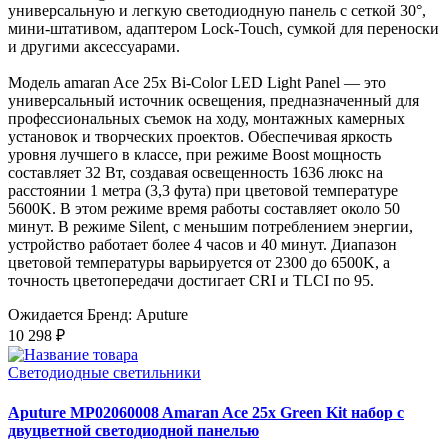
универсальную и легкую светодиодную панель с сеткой 30°,
мини-штативом, адаптером Lock-Touch, сумкой для переноски
и другими аксессуарами.
Модель amaran Ace 25x Bi-Color LED Light Panel — это
универсальный источник освещения, предназначенный для
профессиональных съемок на ходу, монтажных камерных
установок и творческих проектов. Обеспечивая яркость
уровня лучшего в классе, при режиме Boost мощность
составляет 32 Вт, создавая освещенность 1636 люкс на
расстоянии 1 метра (3,3 фута) при цветовой температуре
5600K. В этом режиме время работы составляет около 50
минут. В режиме Silent, с меньшим потреблением энергии,
устройство работает более 4 часов и 40 минут. Диапазон
цветовой температуры варьируется от 2300 до 6500K, а
точность цветопередачи достигает CRI и TLCI по 95.
Ожидается
Бренд: Aputure
10 298 ₽
Светодиодные светильники
Aputure MP02060008 Amaran Ace 25x Green Kit набор с
двуцветной светодиодной панелью