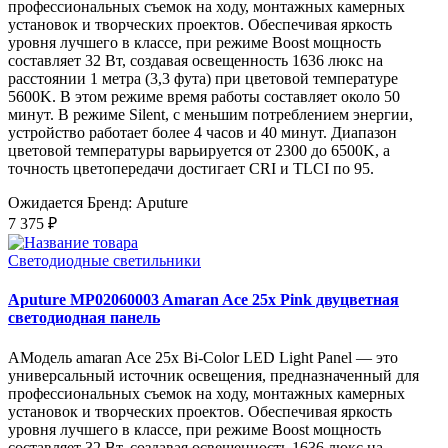
профессиональных съемок на ходу, монтажных камерных
установок и творческих проектов. Обеспечивая яркость
уровня лучшего в классе, при режиме Boost мощность
составляет 32 Вт, создавая освещенность 1636 люкс на
расстоянии 1 метра (3,3 фута) при цветовой температуре
5600K. В этом режиме время работы составляет около 50
минут. В режиме Silent, с меньшим потреблением энергии,
устройство работает более 4 часов и 40 минут. Диапазон
цветовой температуры варьируется от 2300 до 6500K, а
точность цветопередачи достигает CRI и TLCI по 95.
Ожидается
Бренд: Aputure
7 375 ₽
Светодиодные светильники
Aputure MP02060003 Amaran Ace 25x Pink двуцветная
светодиодная панель
AМодель amaran Ace 25x Bi-Color LED Light Panel — это
универсальный источник освещения, предназначенный для
профессиональных съемок на ходу, монтажных камерных
установок и творческих проектов. Обеспечивая яркость
уровня лучшего в классе, при режиме Boost мощность
составляет 32 Вт, создавая освещенность 1636 люкс на