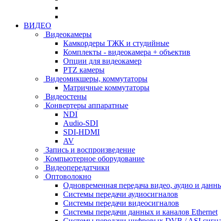
ВИДЕО
Видеокамеры
Камкордеры ТЖК и студийные
Комплекты - видеокамера + объектив
Опции для видеокамер
PTZ камеры
Видеомикшеры, коммутаторы
Матричные коммутаторы
Видеостены
Конвертеры аппаратные
NDI
Audio-SDI
SDI-HDMI
AV
Запись и воспроизведение
Компьютерное оборудование
Видеопередатчики
Оптоволокно
Одновременная передача видео, аудио и данн
Системы передачи аудиосигналов
Системы передачи видеосигналов
Системы передачи данных и каналов Ethernet
Системы передачи цифровых DVB / ASI сигн