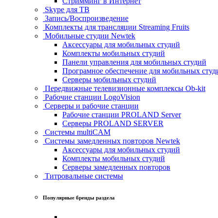
Стримминг в Интернет
Skype для ТВ
Запись/Воспроизведение
Комплекты для трансляции Streaming Fruits
Мобильные студии Newtek
Аксессуары для мобильных студий
Комплекты мобильных студий
Панели управления для мобильных студий
Програмное обеспечение для мобильных студ
Серверы мобильных студий
Передвижные телевизионные комплексы Ob-kit
Рабочие станции LogoVision
Серверы и рабочие станции
Рабочие станции PROLAND Server
Серверы PROLAND SERVER
Системы multiCAM
Системы замедленных повторов Newtek
Аксессуары для мобильных студий
Комплекты мобильных студий
Серверы замедленных повторов
Титровальные системы
Популярные бренды раздела