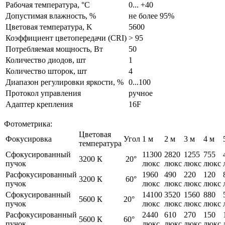
Рабочая температура, °С
0... +40
Допустимая влажность, %
не более 95%
Цветовая температура, K
5600
Коэффициент цветопередачи (CRI)
> 95
Потребляемая мощность, Вт
50
Количество диодов, шт
1
Количество шторок, шт
4
Диапазон регулировки яркости, %
0...100
Протокол управления
ручное
Адаптер крепления
16F
Фотометрика:
Цветовая
Фокусировка
Угол
1 м
2 м
3 м
4 м
температура
Сфокусированный
11300
2820
1255
755
3200 К
20°
пучок
люкс
люкс
люкс
люкс
Расфокусированный
1960
490
220
120
3200 К
60°
пучок
люкс
люкс
люкс
люкс
Сфокусированный
14100
3520
1560
880
5600 К
20°
пучок
люкс
люкс
люкс
люкс
Расфокусированный
2440
610
270
150
5600 К
60°
пучок
люкс
люкс
люкс
люкс