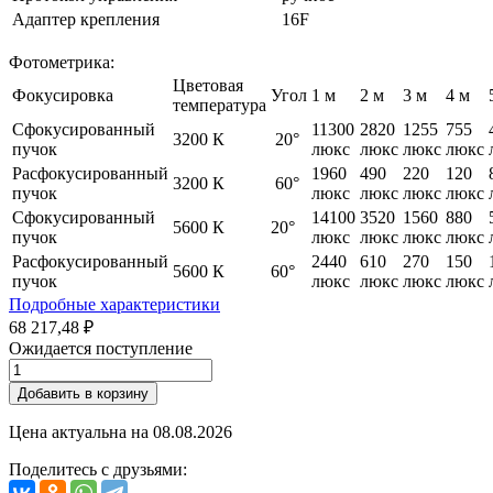
Адаптер крепления
16F
Фотометрика:
Цветовая
Фокусировка
Угол
1 м
2 м
3 м
4 м
температура
Сфокусированный
11300
2820
1255
755
3200 К
20°
пучок
люкс
люкс
люкс
люкс
Расфокусированный
1960
490
220
120
3200 К
60°
пучок
люкс
люкс
люкс
люкс
Сфокусированный
14100
3520
1560
880
5600 К
20°
пучок
люкс
люкс
люкс
люкс
Расфокусированный
2440
610
270
150
5600 К
60°
пучок
люкс
люкс
люкс
люкс
Подробные характеристики
68 217,48 ₽
Ожидается поступление
Добавить в корзину
Цена актуальна на
08.08.2026
Поделитесь с друзьями: