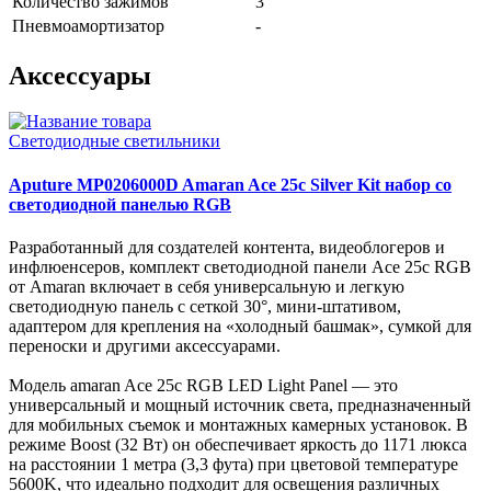
Количество зажимов
3
Пневмоамортизатор
-
Аксессуары
Светодиодные светильники
Aputure MP0206000D Amaran Ace 25c Silver Kit набор со
светодиодной панелью RGB
Разработанный для создателей контента, видеоблогеров и
инфлюенсеров, комплект светодиодной панели Ace 25c RGB
от Amaran включает в себя универсальную и легкую
светодиодную панель с сеткой 30°, мини-штативом,
адаптером для крепления на «холодный башмак», сумкой для
переноски и другими аксессуарами.
Модель amaran Ace 25c RGB LED Light Panel — это
универсальный и мощный источник света, предназначенный
для мобильных съемок и монтажных камерных установок. В
режиме Boost (32 Вт) он обеспечивает яркость до 1171 люкса
на расстоянии 1 метра (3,3 фута) при цветовой температуре
5600K, что идеально подходит для освещения различных