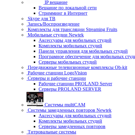
IP вещание
Вещание по локальной сети
Стримминг в Интернет
Skype для ТВ
Запись/Воспроизведение
Комплекты для трансляции Streaming Fruits
Мобильные студии Newtek
Аксессуары для мобильных студий
Комплекты мобильных студий
Панели управления для мобильных студий
Програмное обеспечение для мобильных студ
Серверы мобильных студий
Передвижные телевизионные комплексы Ob-kit
Рабочие станции LogoVision
Серверы и рабочие станции
Рабочие станции PROLAND Server
Серверы PROLAND SERVER
Системы multiCAM
Системы замедленных повторов Newtek
Аксессуары для мобильных студий
Комплекты мобильных студий
Серверы замедленных повторов
Титровальные системы