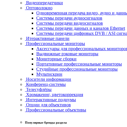
Видеопередатчики
Оптоволокно
Одновременная передача видео, аудио и данн
Системы передачи аудиосигналов
Системы передачи видеосигналов
Системы передачи данных и каналов Ethernet
Системы передачи цифровых DVB / ASI сигн
Итерактивные панели
Профессиональные мониторы
Аксессуары для профессиональных мониторо
Выдвижные рэковые мониторы
Мониторные сборки
Портативные профессиональные мониторы
Студийные профессиональные мониторы
Мультискрин
Носители информации
Конференц-системы
Телесуфлёры
Хромакеинг, цветокоррекция
Интерактивные подиумы
Опции для объективов
Профессиональные объективы
Популярные бренды раздела