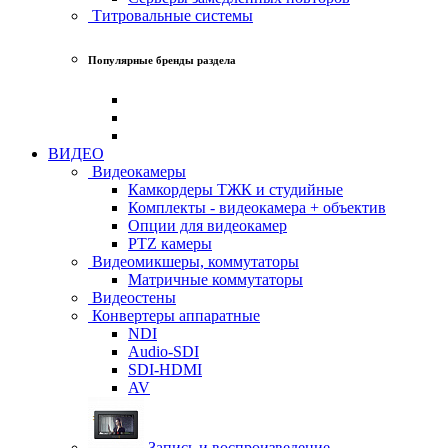
Титровальные системы
Популярные бренды раздела
ВИДЕО
Видеокамеры
Камкордеры ТЖК и студийные
Комплекты - видеокамера + объектив
Опции для видеокамер
PTZ камеры
Видеомикшеры, коммутаторы
Матричные коммутаторы
Видеостены
Конвертеры аппаратные
NDI
Audio-SDI
SDI-HDMI
AV
Запись и воспроизведение