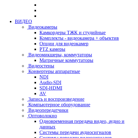
ВИДЕО
Видеокамеры
Камкордеры ТЖК и студийные
Комплекты - видеокамера + объектив
Опции для видеокамер
PTZ камеры
Видеомикшеры, коммутаторы
Матричные коммутаторы
Видеостены
Конвертеры аппаратные
NDI
Audio-SDI
SDI-HDMI
AV
Запись и воспроизведение
Компьютерное оборудование
Видеопередатчики
Оптоволокно
Одновременная передача видео, аудио и
данных
Системы передачи аудиосигналов
Системы передачи видеосигналов