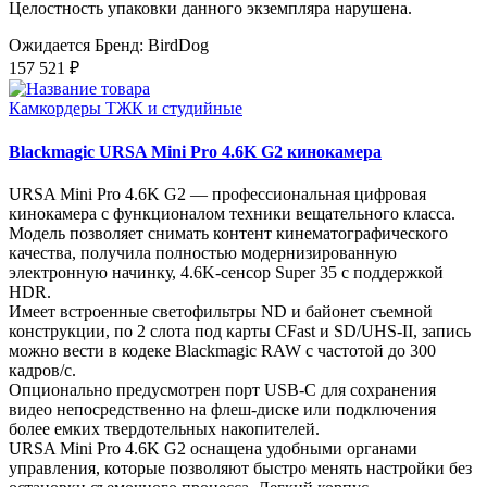
Целостность упаковки данного экземпляра нарушена.
Ожидается
Бренд: BirdDog
157 521 ₽
Камкордеры ТЖК и студийные
Blackmagic URSA Mini Pro 4.6K G2 кинокамера
URSA Mini Pro 4.6K G2 — профессиональная цифровая
кинокамера с функционалом техники вещательного класса.
Модель позволяет снимать контент кинематографического
качества, получила полностью модернизированную
электронную начинку, 4.6K-сенсор Super 35 с поддержкой
HDR.
Имеет встроенные светофильтры ND и байонет съемной
конструкции, по 2 слота под карты CFast и SD/UHS‑II, запись
можно вести в кодеке Blackmagic RAW с частотой до 300
кадров/с.
Опционально предусмотрен порт USB-C для сохранения
видео непосредственно на флеш-диске или подключения
более емких твердотельных накопителей.
URSA Mini Pro 4.6K G2 оснащена удобными органами
управления, которые позволяют быстро менять настройки без