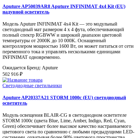
Aputure AP50039AR8 Aputure INFINIMAT 4x4 Kit (EU)
надувной осветитель
Модель Aputure INFINIMAT 4x4 Kit — это модульный
светодиодный мат размером 4 x 4 фута, обеспечивающий
полный спектр RGBWW и широкий диапазон цветовой
температуры от 2000K до 10 000K. Оснащенный
контроллером мощностью 1600 Вт, он может питаться от сети
переменного тока и управлять несколькими единицами
INFINIMAT одновременно.
Ожидается
Бренд: Aputure
502 916 ₽
Светодиодные светильники
Aputure AP20337A21 STORM 1000c (EU) светодиодный
осветитель
Модуль освещения BLAIR-CG в светодиодном осветителе
STORM 1000c (цвета Blue, Lime, Amber, Indigo, Red, Cyan,
Green) обеспечивает более высокое качество настраиваемого
цветового света по сравнению с любыми предыдущими LED-
системами, охватывая более 90% цветового пространства