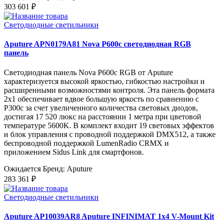
303 601 ₽
Светодиодные светильники
Aputure APN0179A81 Nova P600c светодиодная RGB
панель
Светодиодная панель Nova P600c RGB от Aputure
характеризуется высокой яркостью, гибкостью настройки и
расширенными возможностями контроля. Эта панель формата
2x1 обеспечивает вдвое большую яркость по сравнению с
P300c за счет увеличенного количества световых диодов,
достигая 17 520 люкс на расстоянии 1 метра при цветовой
температуре 5600K. В комплект входит 19 световых эффектов
и блок управления с проводной поддержкой DMX512, а также
беспроводной поддержкой LumenRadio CRMX и
приложением Sidus Link для смартфонов.
Ожидается
Бренд: Aputure
283 361 ₽
Светодиодные светильники
Aputure AP10039AR8 Aputure INFINIMAT 1x4 V-Mount Kit