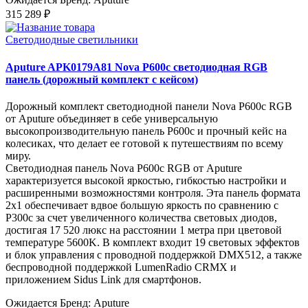
315 289 ₽
Светодиодные светильники
Aputure APK0179A81 Nova P600c светодиодная RGB
панель (дорожный комплект с кейсом)
Дорожный комплект светодиодной панели Nova P600c RGB
от Aputure объединяет в себе универсальную
высокопроизводительную панель P600c и прочный кейс на
колесиках, что делает ее готовой к путешествиям по всему
миру.
Светодиодная панель Nova P600c RGB от Aputure
характеризуется высокой яркостью, гибкостью настройки и
расширенными возможностями контроля. Эта панель формата
2x1 обеспечивает вдвое большую яркость по сравнению с
P300c за счет увеличенного количества световых диодов,
достигая 17 520 люкс на расстоянии 1 метра при цветовой
температуре 5600K. В комплект входит 19 световых эффектов
и блок управления с проводной поддержкой DMX512, а также
беспроводной поддержкой LumenRadio CRMX и
приложением Sidus Link для смартфонов.
Ожидается
Бренд: Aputure