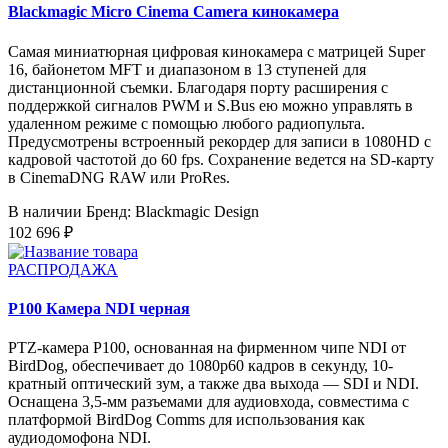
Blackmagic Micro Cinema Camera кинокамера
Самая миниатюрная цифровая кинокамера с матрицей Super
16, байонетом MFT и диапазоном в 13 ступеней для
дистанционной съемки. Благодаря порту расширения с
поддержкой сигналов PWM и S.Bus ею можно управлять в
удаленном режиме с помощью любого радиопульта.
Предусмотрены встроенный рекордер для записи в 1080HD с
кадровой частотой до 60 fps. Сохранение ведется на SD-карту
в CinemaDNG RAW или ProRes.
В наличии
Бренд: Blackmagic Design
102 696 ₽
РАСПРОДАЖА
P100 Камера NDI черная
PTZ-камера P100, основанная на фирменном чипе NDI от
BirdDog, обеспечивает до 1080p60 кадров в секунду, 10-
кратный оптический зум, а также два выхода — SDI и NDI.
Оснащена 3,5-мм разъемами для аудиовхода, совместима с
платформой BirdDog Comms для использования как
аудиодомофона NDI.