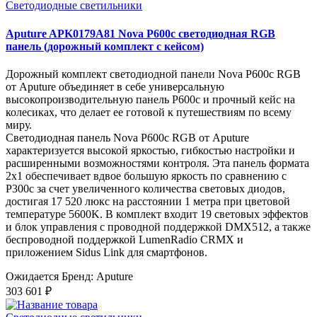
Светодиодные светильники
Aputure APK0179A81 Nova P600c светодиодная RGB
панель (дорожный комплект с кейсом)
Дорожный комплект светодиодной панели Nova P600c RGB
от Aputure объединяет в себе универсальную
высокопроизводительную панель P600c и прочный кейс на
колесиках, что делает ее готовой к путешествиям по всему
миру.
Светодиодная панель Nova P600c RGB от Aputure
характеризуется высокой яркостью, гибкостью настройки и
расширенными возможностями контроля. Эта панель формата
2x1 обеспечивает вдвое большую яркость по сравнению с
P300c за счет увеличенного количества световых диодов,
достигая 17 520 люкс на расстоянии 1 метра при цветовой
температуре 5600K. В комплект входит 19 световых эффектов
и блок управления с проводной поддержкой DMX512, а также
беспроводной поддержкой LumenRadio CRMX и
приложением Sidus Link для смартфонов.
Ожидается
Бренд: Aputure
303 601 ₽