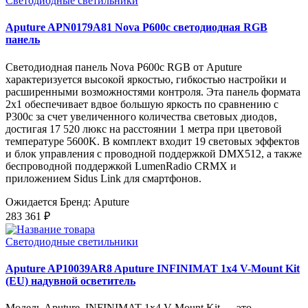
Светодиодные светильники
Aputure APN0179A81 Nova P600c светодиодная RGB
панель
Светодиодная панель Nova P600c RGB от Aputure
характеризуется высокой яркостью, гибкостью настройки и
расширенными возможностями контроля. Эта панель формата
2x1 обеспечивает вдвое большую яркость по сравнению с
P300c за счет увеличенного количества световых диодов,
достигая 17 520 люкс на расстоянии 1 метра при цветовой
температуре 5600K. В комплект входит 19 световых эффектов
и блок управления с проводной поддержкой DMX512, а также
беспроводной поддержкой LumenRadio CRMX и
приложением Sidus Link для смартфонов.
Ожидается
Бренд: Aputure
283 361 ₽
Светодиодные светильники
Aputure AP10039AR8 Aputure INFINIMAT 1x4 V-Mount Kit
(EU) надувной осветитель
Модель Aputure INFINIMAT 1x4 V-Mount Kit — это