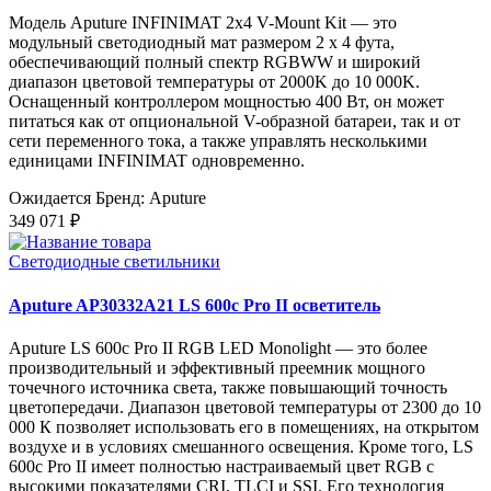
Модель Aputure INFINIMAT 2x4 V-Mount Kit — это
модульный светодиодный мат размером 2 x 4 фута,
обеспечивающий полный спектр RGBWW и широкий
диапазон цветовой температуры от 2000K до 10 000K.
Оснащенный контроллером мощностью 400 Вт, он может
питаться как от опциональной V-образной батареи, так и от
сети переменного тока, а также управлять несколькими
единицами INFINIMAT одновременно.
Ожидается
Бренд: Aputure
349 071 ₽
Светодиодные светильники
Aputure AP30332A21 LS 600c Pro II осветитель
Aputure LS 600c Pro II RGB LED Monolight — это более
производительный и эффективный преемник мощного
точечного источника света, также повышающий точность
цветопередачи. Диапазон цветовой температуры от 2300 до 10
000 К позволяет использовать его в помещениях, на открытом
воздухе и в условиях смешанного освещения. Кроме того, LS
600c Pro II имеет полностью настраиваемый цвет RGB с
высокими показателями CRI, TLCI и SSI. Его технология