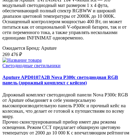
модульный светодиодный мат размером 1 x 4 фута,
обеспечивающий полный спектр RGBWW и широкий
диапазон цветовой температуры от 2000K до 10 000K.
Оснащенный контроллером мощностью 400 Вт, он может
питаться как от опциональной V-образной батареи, так и от
сети переменного тока, а также управлять несколькими
единицами INFINIMAT одновременно.
Ожидается
Бренд: Aputure
269 476 ₽
Светодиодные светильники
Aputure APD0107A2B Nova P300c светодиодная RGB
панель (дорожный комплект с кейсом)
Дорожный комплект светодиодной панели Nova P300c RGB
от Aputure объединяет в себе универсальную
высокопроизводительную панель P300c и прочный кейс на
колесиках, что делает ее готовой к путешествиям по всему
миру.
Прочно сконструированный прибор имеет два режима
освещения. Режим CCT предлагает обширную цветовую
температуру от 2000 до 10 000 К с впечатляющим рейтингом