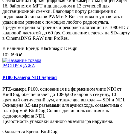
Самая миниатюрная цифровая кинокамера с матрицей Super
16, байонетом MFT и диапазоном в 13 ступеней для
дистанционной съемки. Благодаря порту расширения с
поддержкой сигналов PWM и S.Bus ею можно управлять в
удаленном режиме с помощью любого радиопульта.
Предусмотрены встроенный рекордер для записи в 1080HD с
кадровой частотой до 60 fps. Сохранение ведется на SD-карту
в CinemaDNG RAW или ProRes.
В наличии
Бренд: Blackmagic Design
102 696 ₽
РАСПРОДАЖА
P100 Камера NDI черная
PTZ-камера P100, основанная на фирменном чипе NDI от
BirdDog, обеспечивает до 1080p60 кадров в секунду, 10-
кратный оптический зум, а также два выхода — SDI и NDI.
Оснащена 3,5-мм разъемами для аудиовхода, совместима с
платформой BirdDog Comms для использования как
аудиодомофона NDI.
Целостность упаковки данного экземпляра нарушена.
Ожидается
Бренд: BirdDog