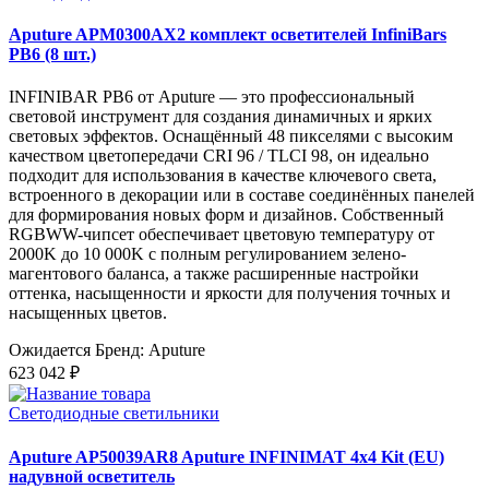
Aputure APM0300AX2 комплект осветителей InfiniBars
PB6 (8 шт.)
INFINIBAR PB6 от Aputure — это профессиональный
световой инструмент для создания динамичных и ярких
световых эффектов. Оснащённый 48 пикселями с высоким
качеством цветопередачи CRI 96 / TLCI 98, он идеально
подходит для использования в качестве ключевого света,
встроенного в декорации или в составе соединённых панелей
для формирования новых форм и дизайнов. Собственный
RGBWW-чипсет обеспечивает цветовую температуру от
2000K до 10 000K с полным регулированием зелено-
магентового баланса, а также расширенные настройки
оттенка, насыщенности и яркости для получения точных и
насыщенных цветов.
Ожидается
Бренд: Aputure
623 042 ₽
Светодиодные светильники
Aputure AP50039AR8 Aputure INFINIMAT 4x4 Kit (EU)
надувной осветитель