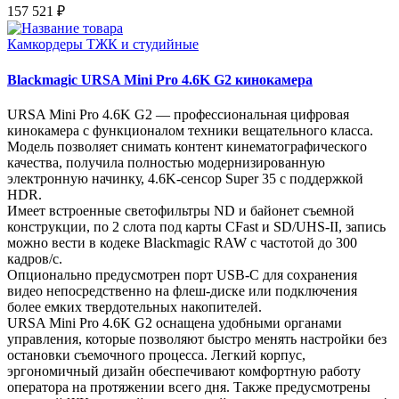
157 521 ₽
Камкордеры ТЖК и студийные
Blackmagic URSA Mini Pro 4.6K G2 кинокамера
URSA Mini Pro 4.6K G2 — профессиональная цифровая
кинокамера с функционалом техники вещательного класса.
Модель позволяет снимать контент кинематографического
качества, получила полностью модернизированную
электронную начинку, 4.6K-сенсор Super 35 с поддержкой
HDR.
Имеет встроенные светофильтры ND и байонет съемной
конструкции, по 2 слота под карты CFast и SD/UHS‑II, запись
можно вести в кодеке Blackmagic RAW с частотой до 300
кадров/с.
Опционально предусмотрен порт USB-C для сохранения
видео непосредственно на флеш-диске или подключения
более емких твердотельных накопителей.
URSA Mini Pro 4.6K G2 оснащена удобными органами
управления, которые позволяют быстро менять настройки без
остановки съемочного процесса. Легкий корпус,
эргономичный дизайн обеспечивают комфортную работу
оператора на протяжении всего дня. Также предусмотрены