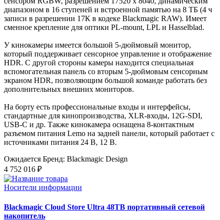
сенсором RGBW, разрешением 17520 x 8040, динамическим
диапазоном в 16 ступеней и встроенной памятью на 8 ТБ (4 ч
записи в разрешении 17К в кодеке Blackmagic RAW). Имеет
сменное крепление для оптики PL-mount, LPL и Hasselblad.
У кинокамеры имеется большой 5-дюймовый монитор,
который поддерживает сенсорное управление и отображение
HDR. С другой стороны камеры находится специальная
вспомогательная панель со вторым 5-дюймовым сенсорным
экраном HDR, позволяющим большой команде работать без
дополнительных внешних мониторов.
На борту есть профессиональные входы и интерфейсы,
стандартные для кинопроизводства, XLR-входы, 12G-SDI,
USB-C и др. Также кинокамера оснащена 8-контактным
разъемом питания Lemo на задней панели, который работает с
источниками питания 24 В, 12 В.
Ожидается
Бренд: Blackmagic Design
4 752 016 ₽
Носители информации
Blackmagic Cloud Store Ultra 48TB портативный сетевой
накопитель