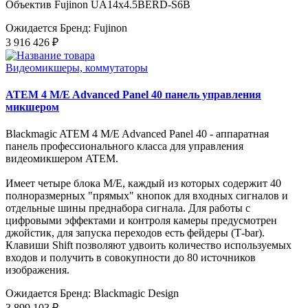
Объектив Fujinon UA14x4.5BERD-S6B
Ожидается
Бренд: Fujinon
3 916 426 ₽
Видеомикшеры, коммутаторы
ATEM 4 M/E Advanced Panel 40 панель управления
микшером
Blackmagic ATEM 4 M/E Advanced Panel 40 - аппаратная
панель профессионального класса для управления
видеомикшером ATEM.
Имеет четыре блока M/E, каждый из которых содержит 40
полноразмерных "прямых" кнопок для входных сигналов и
отдельные шины преднабора сигнала. Для работы с
цифровыми эффектами и контроля камеры предусмотрен
джойстик, для запуска переходов есть фейдеры (T‑bar).
Клавиши Shift позволяют удвоить количество используемых
входов и получить в совокупности до 80 источников
изображения.
Ожидается
Бренд: Blackmagic Design
3 899 103 ₽