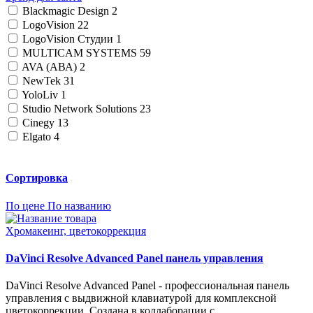
Blackmagic Design
2
LogoVision
22
LogoVision Студии
1
MULTICAM SYSTEMS
59
AVA (АВА)
2
NewTek
31
YoloLiv
1
Studio Network Solutions
23
Cinegy
13
Elgato
4
Сортировка
По цене
По названию
Хромакеинг, цветокоррекция
DaVinci Resolve Advanced Panel панель управления
DaVinci Resolve Advanced Panel - профессиональная панель
управления с выдвижной клавиатурой для комплексной
цветокоррекции. Создана в коллаборации с