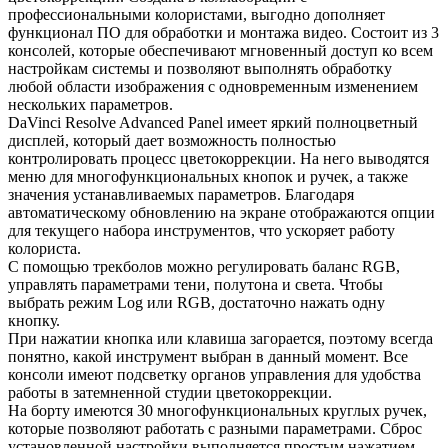
профессиональными колористами, выгодно дополняет
функционал ПО для обработки и монтажа видео. Состоит из 3
консолей, которые обеспечивают мгновенный доступ ко всем
настройкам системы и позволяют выполнять обработку
любой области изображения с одновременным изменением
нескольких параметров.
DaVinci Resolve Advanced Panel имеет яркий полноцветный
дисплей, который дает возможность полностью
контролировать процесс цветокоррекции. На него выводятся
меню для многофункциональных кнопок и ручек, а также
значения устанавливаемых параметров. Благодаря
автоматическому обновлению на экране отображаются опции
для текущего набора инструментов, что ускоряет работу
колориста.
С помощью трекболов можно регулировать баланс RGB,
управлять параметрами тени, полутона и света. Чтобы
выбрать режим Log или RGB, достаточно нажать одну
кнопку.
При нажатии кнопка или клавиша загорается, поэтому всегда
понятно, какой инструмент выбран в данный момент. Все
консоли имеют подсветку органов управления для удобства
работы в затемненной студии цветокоррекции.
На борту имеются 30 многофункциональных круглых ручек,
которые позволяют работать с разными параметрами. Сброс
установленной настройки выполняется простым нажатием.