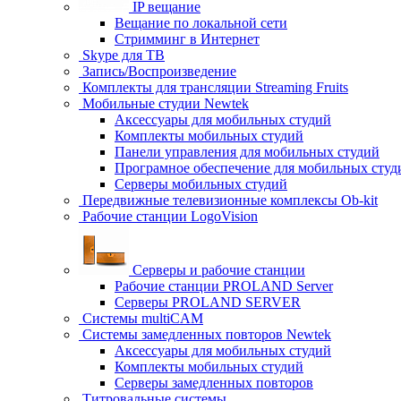
IP вещание
Вещание по локальной сети
Стримминг в Интернет
Skype для ТВ
Запись/Воспроизведение
Комплекты для трансляции Streaming Fruits
Мобильные студии Newtek
Аксессуары для мобильных студий
Комплекты мобильных студий
Панели управления для мобильных студий
Програмное обеспечение для мобильных студ
Серверы мобильных студий
Передвижные телевизионные комплексы Ob-kit
Рабочие станции LogoVision
Серверы и рабочие станции
Рабочие станции PROLAND Server
Серверы PROLAND SERVER
Системы multiCAM
Системы замедленных повторов Newtek
Аксессуары для мобильных студий
Комплекты мобильных студий
Серверы замедленных повторов
Титровальные системы