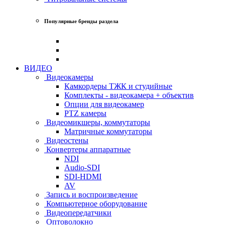
Популярные бренды раздела
ВИДЕО
Видеокамеры
Камкордеры ТЖК и студийные
Комплекты - видеокамера + объектив
Опции для видеокамер
PTZ камеры
Видеомикшеры, коммутаторы
Матричные коммутаторы
Видеостены
Конвертеры аппаратные
NDI
Audio-SDI
SDI-HDMI
AV
Запись и воспроизведение
Компьютерное оборудование
Видеопередатчики
Оптоволокно