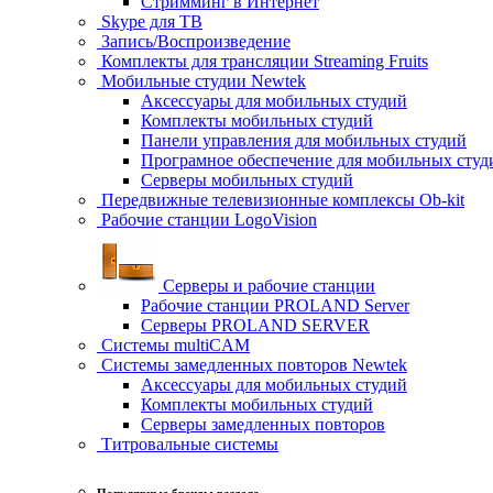
Стримминг в Интернет
Skype для ТВ
Запись/Воспроизведение
Комплекты для трансляции Streaming Fruits
Мобильные студии Newtek
Аксессуары для мобильных студий
Комплекты мобильных студий
Панели управления для мобильных студий
Програмное обеспечение для мобильных студ
Серверы мобильных студий
Передвижные телевизионные комплексы Ob-kit
Рабочие станции LogoVision
Серверы и рабочие станции
Рабочие станции PROLAND Server
Серверы PROLAND SERVER
Системы multiCAM
Системы замедленных повторов Newtek
Аксессуары для мобильных студий
Комплекты мобильных студий
Серверы замедленных повторов
Титровальные системы
Популярные бренды раздела