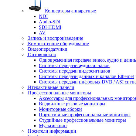
Конвертеры аппаратные
NDI
Audio-SDI
SDI-HDMI
AV
Запись и воспроизведение
Компьютерное оборудование
Видеопередатчики
Оптоволокно
Одновременная передача видео, аудио и данн
Системы передачи аудиосигналов
Системы передачи видеосигналов
Системы передачи данных и каналов Ethernet
Системы передачи цифровых DVB / ASI сигн
Итерактивные панели
Профессиональные мониторы
Аксессуары для профессиональных мониторо
Выдвижные рэковые мониторы
Мониторные сборки
Портативные профессиональные мониторы
Студийные профессиональные мониторы
Мультискрин
Носители информации