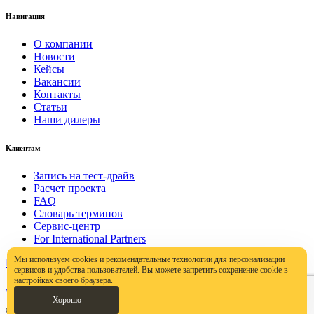
Навигация
О компании
Новости
Кейсы
Вакансии
Контакты
Статьи
Наши дилеры
Клиентам
Запись на тест-драйв
Расчет проекта
FAQ
Словарь терминов
Сервис-центр
For International Partners
Мы используем cookies и рекомендательные технологии для персонализации
Политика конфиденциальности
сервисов и удобства пользователей. Вы можете запретить сохранение cookie в
настройках своего браузера.
Договор публичной оферты
Хорошо
© ООО «Пролэнд Груп», 2000–2023