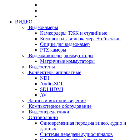
ВИДЕО
Видеокамеры
Камкордеры ТЖК и студийные
Комплекты - видеокамера + объектив
Опции для видеокамер
PTZ камеры
Видеомикшеры, коммутаторы
Матричные коммутаторы
Видеостены
Конвертеры аппаратные
NDI
Audio-SDI
SDI-HDMI
AV
Запись и воспроизведение
Компьютерное оборудование
Видеопередатчики
Оптоволокно
Одновременная передача видео, аудио и
данных
Системы передачи аудиосигналов
Системы передачи видеосигналов