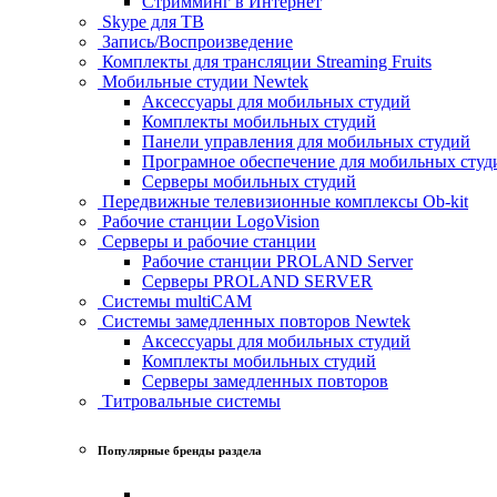
Стримминг в Интернет
Skype для ТВ
Запись/Воспроизведение
Комплекты для трансляции Streaming Fruits
Мобильные студии Newtek
Аксессуары для мобильных студий
Комплекты мобильных студий
Панели управления для мобильных студий
Програмное обеспечение для мобильных студ
Серверы мобильных студий
Передвижные телевизионные комплексы Ob-kit
Рабочие станции LogoVision
Серверы и рабочие станции
Рабочие станции PROLAND Server
Серверы PROLAND SERVER
Системы multiCAM
Системы замедленных повторов Newtek
Аксессуары для мобильных студий
Комплекты мобильных студий
Серверы замедленных повторов
Титровальные системы
Популярные бренды раздела