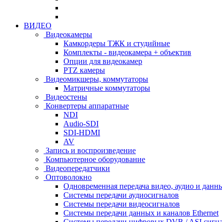
ВИДЕО
Видеокамеры
Камкордеры ТЖК и студийные
Комплекты - видеокамера + объектив
Опции для видеокамер
PTZ камеры
Видеомикшеры, коммутаторы
Матричные коммутаторы
Видеостены
Конвертеры аппаратные
NDI
Audio-SDI
SDI-HDMI
AV
Запись и воспроизведение
Компьютерное оборудование
Видеопередатчики
Оптоволокно
Одновременная передача видео, аудио и данн
Системы передачи аудиосигналов
Системы передачи видеосигналов
Системы передачи данных и каналов Ethernet
Системы передачи цифровых DVB / ASI сигн