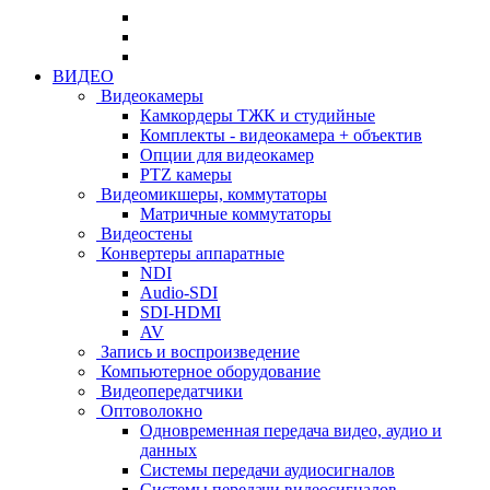
ВИДЕО
Видеокамеры
Камкордеры ТЖК и студийные
Комплекты - видеокамера + объектив
Опции для видеокамер
PTZ камеры
Видеомикшеры, коммутаторы
Матричные коммутаторы
Видеостены
Конвертеры аппаратные
NDI
Audio-SDI
SDI-HDMI
AV
Запись и воспроизведение
Компьютерное оборудование
Видеопередатчики
Оптоволокно
Одновременная передача видео, аудио и
данных
Системы передачи аудиосигналов
Системы передачи видеосигналов