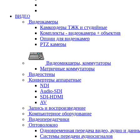
ВИДЕО
Видеокамеры
Камкордеры ТЖК и студийные
Комплекты - видеокамера + объектив
Опции для видеокамер
PTZ камеры
Видеомикшеры, коммутаторы
Матричные коммутаторы
Видеостены
Конвертеры аппаратные
NDI
Audio-SDI
SDI-HDMI
AV
Запись и воспроизведение
Компьютерное оборудование
Видеопередатчики
Оптоволокно
Одновременная передача видео, аудио и данн
Системы передачи аудиосигналов