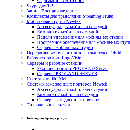
Стримминг в Интернет
Skype для ТВ
Запись/Воспроизведение
Комплекты для трансляции Streaming Fruits
Мобильные студии Newtek
Аксессуары для мобильных студий
Комплекты мобильных студий
Панели управления для мобильных студий
Програмное обеспечение для мобильных студ
Серверы мобильных студий
Передвижные телевизионные комплексы Ob-kit
Рабочие станции LogoVision
Серверы и рабочие станции
Рабочие станции PROLAND Server
Серверы PROLAND SERVER
Системы multiCAM
Системы замедленных повторов Newtek
Аксессуары для мобильных студий
Комплекты мобильных студий
Серверы замедленных повторов
Титровальные системы
Популярные бренды раздела