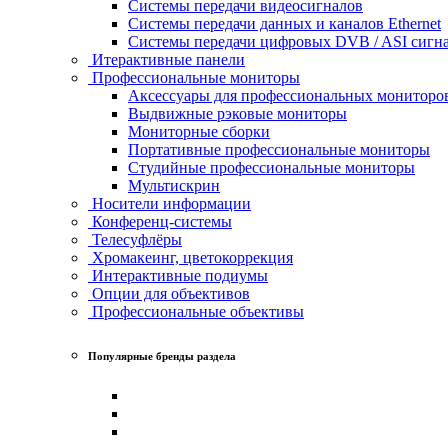
Системы передачи видеосигналов
Системы передачи данных и каналов Ethernet
Системы передачи цифровых DVB / ASI сигн
Итерактивные панели
Профессиональные мониторы
Аксессуары для профессиональных мониторо
Выдвижные рэковые мониторы
Мониторные сборки
Портативные профессиональные мониторы
Студийные профессиональные мониторы
Мультискрин
Носители информации
Конференц-системы
Телесуфлёры
Хромакеинг, цветокоррекция
Интерактивные подиумы
Опции для объективов
Профессиональные объективы
Популярные бренды раздела