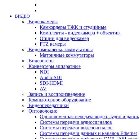
ВИДЕО
Видеокамеры
Камкордеры ТЖК и студийные
Комплекты - видеокамера + объектив
Опции для видеокамер
PTZ камеры
Видеомикшеры, коммутаторы
Матричные коммутаторы
Видеостены
Конвертеры аппаратные
NDI
Audio-SDI
SDI-HDMI
AV
Запись и воспроизведение
Компьютерное оборудование
Видеопередатчики
Оптоволокно
Одновременная передача видео, аудио и данн
Системы передачи аудиосигналов
Системы передачи видеосигналов
Системы передачи данных и каналов Ethernet
Системы передачи цифровых DVB / ASI сигн