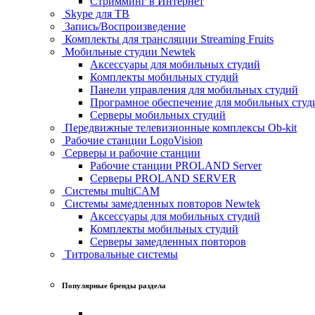
Стримминг в Интернет
Skype для ТВ
Запись/Воспроизведение
Комплекты для трансляции Streaming Fruits
Мобильные студии Newtek
Аксессуары для мобильных студий
Комплекты мобильных студий
Панели управления для мобильных студий
Програмное обеспечение для мобильных студ
Серверы мобильных студий
Передвижные телевизионные комплексы Ob-kit
Рабочие станции LogoVision
Серверы и рабочие станции
Рабочие станции PROLAND Server
Серверы PROLAND SERVER
Системы multiCAM
Системы замедленных повторов Newtek
Аксессуары для мобильных студий
Комплекты мобильных студий
Серверы замедленных повторов
Титровальные системы
Популярные бренды раздела