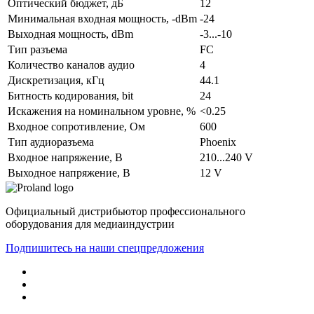
Оптический бюджет, дБ
12
Минимальная входная мощность, -dBm
-24
Выходная мощность, dBm
-3...-10
Тип разъема
FC
Количество каналов аудио
4
Дискретизация, кГц
44.1
Битность кодирования, bit
24
Искажения на номинальном уровне, %
<0.25
Входное сопротивление, Ом
600
Тип аудиоразъема
Phoenix
Входное напряжение, В
210...240 V
Выходное напряжение, В
12 V
Официальный дистрибьютор профессионального
оборудования для медиаиндустрии
Подпишитесь на наши спецпредложения