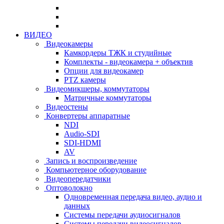
ВИДЕО
Видеокамеры
Камкордеры ТЖК и студийные
Комплекты - видеокамера + объектив
Опции для видеокамер
PTZ камеры
Видеомикшеры, коммутаторы
Матричные коммутаторы
Видеостены
Конвертеры аппаратные
NDI
Audio-SDI
SDI-HDMI
AV
Запись и воспроизведение
Компьютерное оборудование
Видеопередатчики
Оптоволокно
Одновременная передача видео, аудио и
данных
Системы передачи аудиосигналов
Системы передачи видеосигналов