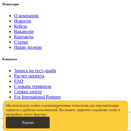
Навигация
О компании
Новости
Кейсы
Вакансии
Контакты
Статьи
Наши дилеры
Клиентам
Запись на тест-драйв
Расчет проекта
FAQ
Словарь терминов
Сервис-центр
For International Partners
Мы используем cookies и рекомендательные технологии для персонализации
Политика конфиденциальности
сервисов и удобства пользователей. Вы можете запретить сохранение cookie в
настройках своего браузера.
Договор публичной оферты
Хорошо
© ООО «Пролэнд Груп», 2000–2023