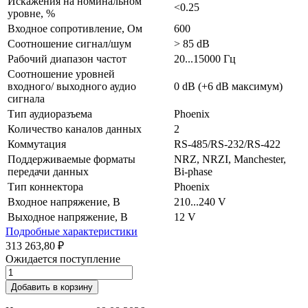
Искажения на номинальном
<0.25
уровне, %
Входное сопротивление, Ом
600
Соотношение сигнал/шум
> 85 dB
Рабочий диапазон частот
20...15000 Гц
Соотношение уровней
входного/ выходного аудио
0 dB (+6 dB максимум)
сигнала
Тип аудиоразъема
Phoenix
Количество каналов данных
2
Коммутация
RS-485/RS-232/RS-422
Поддерживаемые форматы
NRZ, NRZI, Manchester,
передачи данных
Bi-phase
Тип коннектора
Phoenix
Входное напряжение, В
210...240 V
Выходное напряжение, В
12 V
Подробные характеристики
313 263,80 ₽
Ожидается поступление
Добавить в корзину