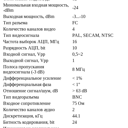
Минимальная входная мощность,
-24
-dBm
Выходная мощность, dBm
-3...-10
Тип разъема
FC
Количество каналов видео
4
Тип видеосигнала
PAL, SECAM, NTSC
Частота выборок АЦП, МГц
16
Разрядность АЦП, bit
10
Входной сигнал, Vpp
0,5~2
Выходной сигнал, Vpp
1
Полоса пропускания
8 МГц
видеосигнала (-3 dB)
Дифференциальное усиление
< 1%
Дифференциальная фаза
< 1°
Отношение сигнал/шум, dB
> 63 dB
Тип видеоразъема
BNC
Входное сопротивление
75 Ом
Количество каналов аудио
2
Дискретизация, кГц
44.1
Битность кодирования, bit
24