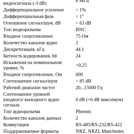
8 МГц
видеосигнала (-3 dB)
Дифференциальное усиление
< 1%
Дифференциальная фаза
< 1°
Отношение сигнал/шум, dB
> 63 dB
Тип видеоразъема
BNC
Входное сопротивление
75 Ом
Количество каналов аудио
2
Дискретизация, кГц
44.1
Битность кодирования, bit
24
Искажения на номинальном
<0.25
уровне, %
Входное сопротивление, Ом
600
Соотношение сигнал/шум
> 85 dB
Рабочий диапазон частот
20...15000 Гц
Соотношение уровней
входного/ выходного аудио
0 dB (+6 dB максимум)
сигнала
Тип аудиоразъема
Phoenix
Количество каналов данных
2
Коммутация
RS-485/RS-232/RS-422
Поддерживаемые форматы
NRZ, NRZI, Manchester,