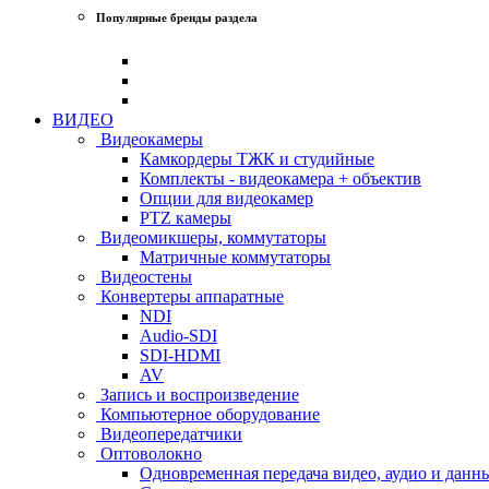
Популярные бренды раздела
ВИДЕО
Видеокамеры
Камкордеры ТЖК и студийные
Комплекты - видеокамера + объектив
Опции для видеокамер
PTZ камеры
Видеомикшеры, коммутаторы
Матричные коммутаторы
Видеостены
Конвертеры аппаратные
NDI
Audio-SDI
SDI-HDMI
AV
Запись и воспроизведение
Компьютерное оборудование
Видеопередатчики
Оптоволокно
Одновременная передача видео, аудио и данн