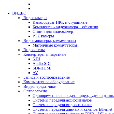
ВИДЕО
Видеокамеры
Камкордеры ТЖК и студийные
Комплекты - видеокамера + объектив
Опции для видеокамер
PTZ камеры
Видеомикшеры, коммутаторы
Матричные коммутаторы
Видеостены
Конвертеры аппаратные
NDI
Audio-SDI
SDI-HDMI
AV
Запись и воспроизведение
Компьютерное оборудование
Видеопередатчики
Оптоволокно
Одновременная передача видео, аудио и данн
Системы передачи аудиосигналов
Системы передачи видеосигналов
Системы передачи данных и каналов Ethernet
Системы передачи цифровых DVB / ASI сигн