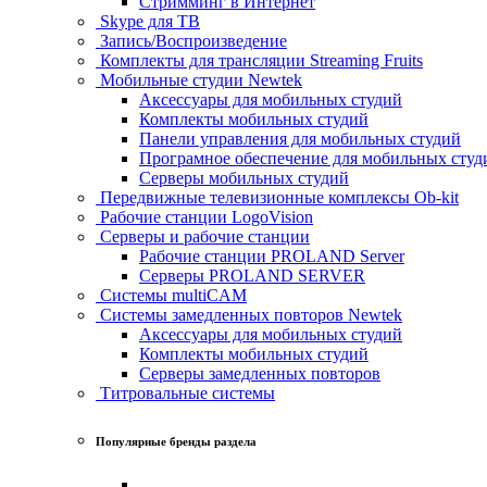
Стримминг в Интернет
Skype для ТВ
Запись/Воспроизведение
Комплекты для трансляции Streaming Fruits
Мобильные студии Newtek
Аксессуары для мобильных студий
Комплекты мобильных студий
Панели управления для мобильных студий
Програмное обеспечение для мобильных студ
Серверы мобильных студий
Передвижные телевизионные комплексы Ob-kit
Рабочие станции LogoVision
Серверы и рабочие станции
Рабочие станции PROLAND Server
Серверы PROLAND SERVER
Системы multiCAM
Системы замедленных повторов Newtek
Аксессуары для мобильных студий
Комплекты мобильных студий
Серверы замедленных повторов
Титровальные системы
Популярные бренды раздела