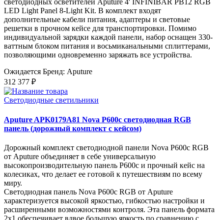
светодиодных осветителей Aputure 4' INFINIBAR PB12 RGB
LED Light Panel 8-Light Kit. В комплект входят
дополнительные кабели питания, адаптеры и световые
решетки в прочном кейсе для транспортировки. Помимо
индивидуальной зарядки каждой панели, набор оснащен 330-
ваттным блоком питания и восьмиканальными сплиттерами,
позволяющими одновременно заряжать все устройства.
Ожидается
Бренд: Aputure
312 377 ₽
Светодиодные светильники
Aputure APK0179A81 Nova P600c светодиодная RGB
панель (дорожный комплект с кейсом)
Дорожный комплект светодиодной панели Nova P600c RGB
от Aputure объединяет в себе универсальную
высокопроизводительную панель P600c и прочный кейс на
колесиках, что делает ее готовой к путешествиям по всему
миру.
Светодиодная панель Nova P600c RGB от Aputure
характеризуется высокой яркостью, гибкостью настройки и
расширенными возможностями контроля. Эта панель формата
2x1 обеспечивает вдвое большую яркость по сравнению с