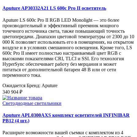
Aputure AP30332A21 LS 600c Pro II осветитель
Aputure LS 600c Pro II RGB LED Monolight — это более
производительный и эффективный преемник мощного
точечного источника света, также повышающий точность
цветопередачи. Диапазон цветовой температуры от 2300 до 10
000 К позволяет использовать его в помещениях, на открытом
воздухе и в условиях смешанного освещения. Кроме того, LS
600c Pro II имеет полностью настраиваемый цвет RGB с
высокими показателями CRI, TLCI и SSI. Его технология
HyperSync обеспечивает работу без мерцания и может
питаться от дополнительной батареи 48 В или от сети
переменного тока.
Ожидается
Бренд: Aputure
340 904 ₽
Светодиодные светильники
Aputure APL0300AXS комплект осветителей INFINIBAR
PB12 (4 шт.)
Расширьте возможности вашей съемки с комплектом из 4