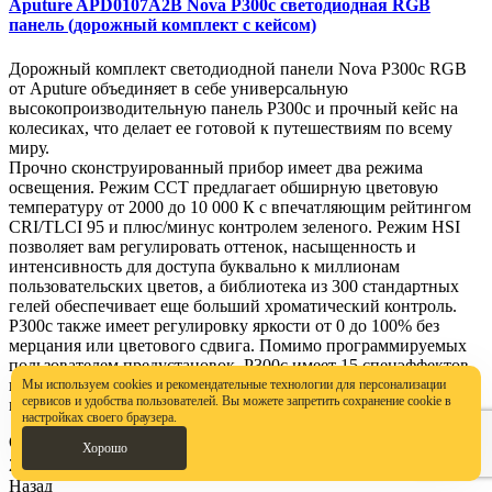
Aputure APD0107A2B Nova P300c светодиодная RGB
панель (дорожный комплект с кейсом)
Дорожный комплект светодиодной панели Nova P300c RGB
от Aputure объединяет в себе универсальную
высокопроизводительную панель P300c и прочный кейс на
колесиках, что делает ее готовой к путешествиям по всему
миру.
Прочно сконструированный прибор имеет два режима
освещения. Режим CCT предлагает обширную цветовую
температуру от 2000 до 10 000 К с впечатляющим рейтингом
CRI/TLCI 95 и плюс/минус контролем зеленого. Режим HSI
позволяет вам регулировать оттенок, насыщенность и
интенсивность для доступа буквально к миллионам
пользовательских цветов, а библиотека из 300 стандартных
гелей обеспечивает еще больший хроматический контроль.
P300c также имеет регулировку яркости от 0 до 100% без
мерцания или цветового сдвига. Помимо программируемых
пользователем предустановок, P300c имеет 15 спецэффектов,
включая полицейскую машину, молнию, папарацци, свечу и
Мы используем cookies и рекомендательные технологии для персонализации
сервисов и удобства пользователей. Вы можете запретить сохранение cookie в
многое другое.
настройках своего браузера.
Ожидается
Бренд: Aputure
Хорошо
260 517 ₽
Назад