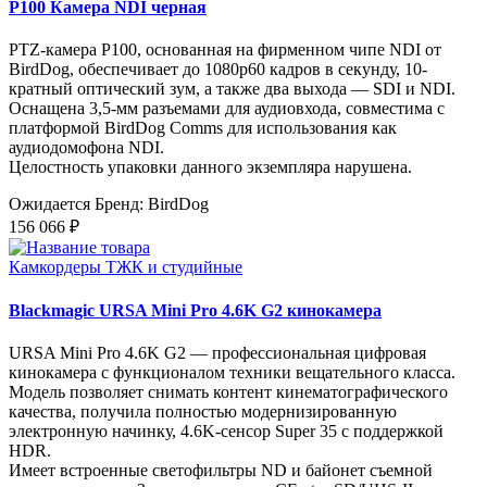
P100 Камера NDI черная
PTZ-камера P100, основанная на фирменном чипе NDI от
BirdDog, обеспечивает до 1080p60 кадров в секунду, 10-
кратный оптический зум, а также два выхода — SDI и NDI.
Оснащена 3,5-мм разъемами для аудиовхода, совместима с
платформой BirdDog Comms для использования как
аудиодомофона NDI.
Целостность упаковки данного экземпляра нарушена.
Ожидается
Бренд: BirdDog
156 066 ₽
Камкордеры ТЖК и студийные
Blackmagic URSA Mini Pro 4.6K G2 кинокамера
URSA Mini Pro 4.6K G2 — профессиональная цифровая
кинокамера с функционалом техники вещательного класса.
Модель позволяет снимать контент кинематографического
качества, получила полностью модернизированную
электронную начинку, 4.6K-сенсор Super 35 с поддержкой
HDR.
Имеет встроенные светофильтры ND и байонет съемной