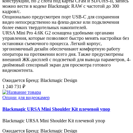
конструкции, по 2 слота под карты CFast и SD/UHS‑II, запись
можно вести в кодеке Blackmagic RAW с частотой до 300
кадров/с.
Опционально предусмотрен порт USB-C для сохранения
видео непосредственно на флеш-диске или подключения
более емких твердотельных накопителей.
URSA Mini Pro 4.6K G2 оснащена удобными органами
управления, которые позволяют быстро менять настройки без
остановки съемочного процесса. Легкий корпус,
эргономичный дизайн обеспечивают комфортную работу
оператора на протяжении всего дня. Также предусмотрены
внешний ЖК-дисплей с подсветкой для вывода параметров, 4-
дюймовый сенсорный экран для просмотра готового
видеоконтента.
Ожидается
Бренд: Blackmagic Design
1 240 731 ₽
Опции для видеокамер
Blackmagic URSA Mini Shoulder Kit плечевой упор
Blackmagic URSA Mini Shoulder Kit плечевой упор
Ожидается
Бренд: Blackmagic Design