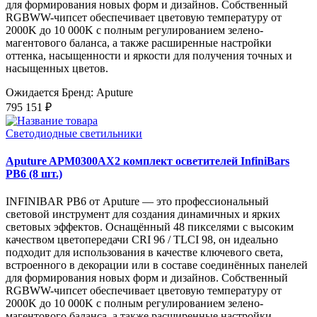
для формирования новых форм и дизайнов. Собственный
RGBWW-чипсет обеспечивает цветовую температуру от
2000K до 10 000K с полным регулированием зелено-
магентового баланса, а также расширенные настройки
оттенка, насыщенности и яркости для получения точных и
насыщенных цветов.
Ожидается
Бренд: Aputure
795 151 ₽
Светодиодные светильники
Aputure APM0300AX2 комплект осветителей InfiniBars
PB6 (8 шт.)
INFINIBAR PB6 от Aputure — это профессиональный
световой инструмент для создания динамичных и ярких
световых эффектов. Оснащённый 48 пикселями с высоким
качеством цветопередачи CRI 96 / TLCI 98, он идеально
подходит для использования в качестве ключевого света,
встроенного в декорации или в составе соединённых панелей
для формирования новых форм и дизайнов. Собственный
RGBWW-чипсет обеспечивает цветовую температуру от
2000K до 10 000K с полным регулированием зелено-
магентового баланса, а также расширенные настройки