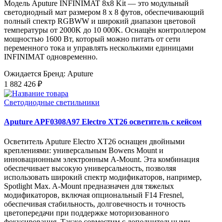
Модель Aputure INFINIMAT 8x8 Kit — это модульный
светодиодный мат размером 8 x 8 футов, обеспечивающий
полный спектр RGBWW и широкий диапазон цветовой
температуры от 2000K до 10 000K. Оснащён контроллером
мощностью 1600 Вт, который можно питать от сети
переменного тока и управлять несколькими единицами
INFINIMAT одновременно.
Ожидается
Бренд: Aputure
1 882 426 ₽
Светодиодные светильники
Aputure APF0308A97 Electro XT26 осветитель с кейсом
Осветитель Aputure Electro XT26 оснащен двойными
креплениями: универсальным Bowens Mount и
инновационным электронным A-Mount. Эта комбинация
обеспечивает высокую универсальность, позволяя
использовать широкий спектр модификаторов, например,
Spotlight Max. A-Mount предназначен для тяжелых
модификаторов, включая опциональный F14 Fresnel,
обеспечивая стабильность, долговечность и точность
цветопередачи при поддержке моторизованного
фокусирования. Также совместим с дополнительными