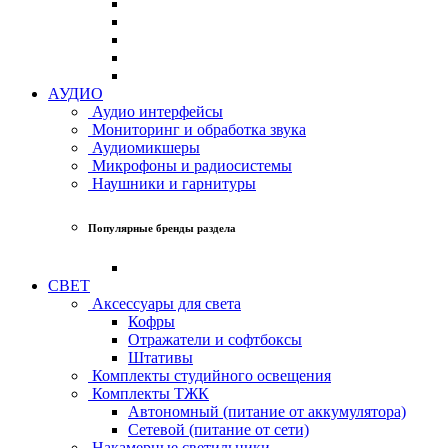
АУДИО
Аудио интерфейсы
Мониторинг и обработка звука
Аудиомикшеры
Микрофоны и радиосистемы
Наушники и гарнитуры
Популярные бренды раздела
СВЕТ
Аксессуары для света
Кофры
Отражатели и софтбоксы
Штативы
Комплекты студийного освещения
Комплекты ТЖК
Автономный (питание от аккумулятора)
Сетевой (питание от сети)
Накамерные светильники