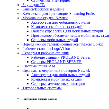
Стримминг в Интернет
Skype для ТВ
Запись/Воспроизведение
Комплекты для трансляции Streaming Fruits
Мобильные студии Newtek
Аксессуары для мобильных студий
Комплекты мобильных студий
Панели управления для мобильных студий
Програмное обеспечение для мобильных студ
Серверы мобильных студий
Передвижные телевизионные комплексы Ob-kit
Рабочие станции LogoVision
Серверы и рабочие станции
Рабочие станции PROLAND Server
Серверы PROLAND SERVER
Системы multiCAM
Системы замедленных повторов Newtek
Аксессуары для мобильных студий
Комплекты мобильных студий
Серверы замедленных повторов
Титровальные системы
Популярные бренды раздела