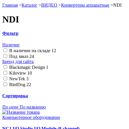
Главная
>
Каталог
>
ВИДЕО
>
Конвертеры аппаратные
>
NDI
NDI
Фильтр
Наличие
В наличии на складе
12
Под заказ
24
Бренд для сайта
Blackmagic Design
1
Kiloview
10
NewTek
3
BirdDog
22
Сортировка
По цене
По названию
Компьютерное оборудование
NC1 I/O Studio I/O Module (8-channel)