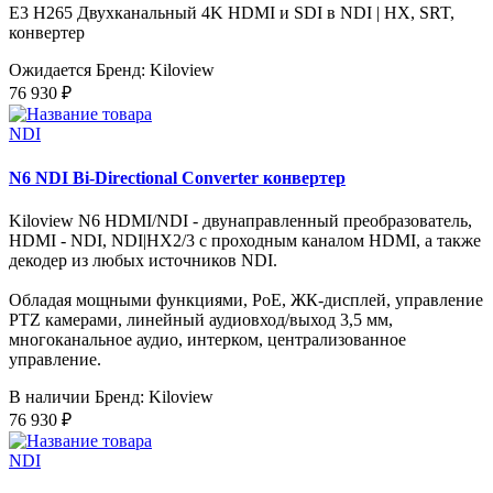
E3 H265 Двухканальный 4K HDMI и SDI в NDI | HX, SRT,
конвертер
Ожидается
Бренд: Kiloview
76 930 ₽
NDI
N6 NDI Bi-Directional Converter конвертер
Kiloview N6 HDMI/NDI - двунаправленный преобразователь,
HDMI - NDI, NDI|HX2/3 с проходным каналом HDMI, а также
декодер из любых источников NDI.
Обладая мощными функциями, PoE, ЖК-дисплей, управление
PTZ камерами, линейный аудиовход/выход 3,5 мм,
многоканальное аудио, интерком, централизованное
управление.
В наличии
Бренд: Kiloview
76 930 ₽
NDI