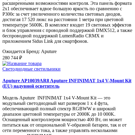
расширенными возможностями контроля. Эта панель формата
2x1 обеспечивает вдвое большую яркость по сравнению с
P300c за счет увеличенного количества световых диодов,
достигая 17 520 люкс на расстоянии 1 метра при цветовой
температуре 5600K. В комплект входит 19 световых эффектов
и блок управления с проводной поддержкой DMX512, а также
беспроводной поддержкой LumenRadio CRMX и
приложением Sidus Link для смартфонов.
Ожидается
Бренд: Aputure
280 744 ₽
Светодиодные светильники
Aputure AP10039AR8 Aputure INFINIMAT 1x4 V-Mount Kit
(EU) надувной осветитель
Модель Aputure INFINIMAT 1x4 V-Mount Kit — это
модульный светодиодный мат размером 1 x 4 фута,
обеспечивающий полный спектр RGBWW и широкий
диапазон цветовой температуры от 2000K до 10 000K.
Оснащенный контроллером мощностью 400 Вт, он может
питаться как от опциональной V-образной батареи, так и от
сети переменного тока, а также управлять несколькими