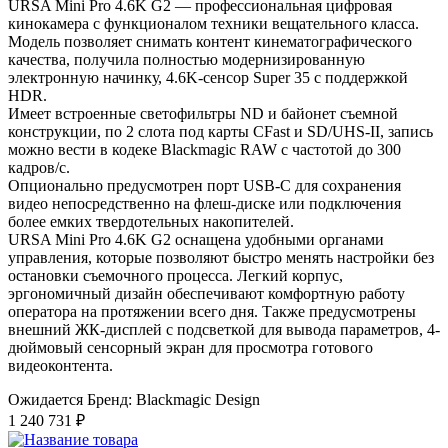
URSA Mini Pro 4.6K G2 — профессиональная цифровая
кинокамера с функционалом техники вещательного класса.
Модель позволяет снимать контент кинематографического
качества, получила полностью модернизированную
электронную начинку, 4.6K-сенсор Super 35 с поддержкой
HDR.
Имеет встроенные светофильтры ND и байонет съемной
конструкции, по 2 слота под карты CFast и SD/UHS‑II, запись
можно вести в кодеке Blackmagic RAW с частотой до 300
кадров/с.
Опционально предусмотрен порт USB-C для сохранения
видео непосредственно на флеш-диске или подключения
более емких твердотельных накопителей.
URSA Mini Pro 4.6K G2 оснащена удобными органами
управления, которые позволяют быстро менять настройки без
остановки съемочного процесса. Легкий корпус,
эргономичный дизайн обеспечивают комфортную работу
оператора на протяжении всего дня. Также предусмотрены
внешний ЖК-дисплей с подсветкой для вывода параметров, 4-
дюймовый сенсорный экран для просмотра готового
видеоконтента.
Ожидается
Бренд: Blackmagic Design
1 240 731 ₽