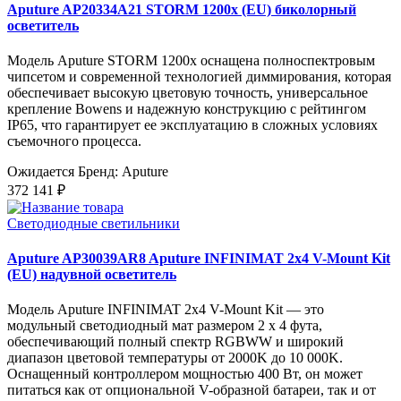
Aputure AP20334A21 STORM 1200x (EU) биколорный
осветитель
Модель Aputure STORM 1200x оснащена полноспектровым
чипсетом и современной технологией диммирования, которая
обеспечивает высокую цветовую точность, универсальное
крепление Bowens и надежную конструкцию с рейтингом
IP65, что гарантирует ее эксплуатацию в сложных условиях
съемочного процесса.
Ожидается
Бренд: Aputure
372 141 ₽
Светодиодные светильники
Aputure AP30039AR8 Aputure INFINIMAT 2x4 V-Mount Kit
(EU) надувной осветитель
Модель Aputure INFINIMAT 2x4 V-Mount Kit — это
модульный светодиодный мат размером 2 x 4 фута,
обеспечивающий полный спектр RGBWW и широкий
диапазон цветовой температуры от 2000K до 10 000K.
Оснащенный контроллером мощностью 400 Вт, он может
питаться как от опциональной V-образной батареи, так и от