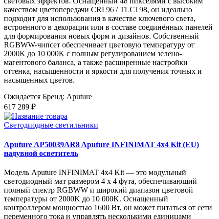
световых эффектов. Оснащённый 48 пикселями с высоким
качеством цветопередачи CRI 96 / TLCI 98, он идеально
подходит для использования в качестве ключевого света,
встроенного в декорации или в составе соединённых панелей
для формирования новых форм и дизайнов. Собственный
RGBWW-чипсет обеспечивает цветовую температуру от
2000K до 10 000K с полным регулированием зелено-
магентового баланса, а также расширенные настройки
оттенка, насыщенности и яркости для получения точных и
насыщенных цветов.
Ожидается
Бренд: Aputure
617 289 ₽
Светодиодные светильники
Aputure AP50039AR8 Aputure INFINIMAT 4x4 Kit (EU)
надувной осветитель
Модель Aputure INFINIMAT 4x4 Kit — это модульный
светодиодный мат размером 4 x 4 фута, обеспечивающий
полный спектр RGBWW и широкий диапазон цветовой
температуры от 2000K до 10 000K. Оснащенный
контроллером мощностью 1600 Вт, он может питаться от сети
переменного тока и управлять несколькими единицами