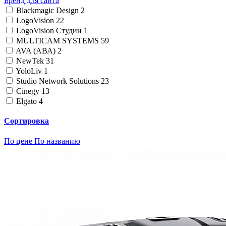
Бренд для сайта
Blackmagic Design
2
LogoVision
22
LogoVision Студии
1
MULTICAM SYSTEMS
59
AVA (АВА)
2
NewTek
31
YoloLiv
1
Studio Network Solutions
23
Cinegy
13
Elgato
4
Сортировка
По цене
По названию