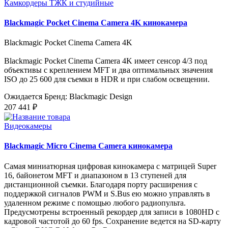
Камкордеры ТЖК и студийные
Blackmagic Pocket Cinema Camera 4K кинокамера
Blackmagic Pocket Cinema Camera 4K
Blackmagic Pocket Cinema Camera 4K имеет сенсор 4/3 под
объективы с креплением MFT и два оптимальных значения
ISO до 25 600 для съемки в HDR и при слабом освещении.
Ожидается
Бренд: Blackmagic Design
207 441 ₽
Видеокамеры
Blackmagic Micro Cinema Camera кинокамера
Самая миниатюрная цифровая кинокамера с матрицей Super
16, байонетом MFT и диапазоном в 13 ступеней для
дистанционной съемки. Благодаря порту расширения с
поддержкой сигналов PWM и S.Bus ею можно управлять в
удаленном режиме с помощью любого радиопульта.
Предусмотрены встроенный рекордер для записи в 1080HD с
кадровой частотой до 60 fps. Сохранение ведется на SD-карту