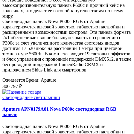
высокопроизводительную панель P600c и прочный кейс на
колесиках, что делает ее готовой к путешествиям по всему
миру.
Светодиодная панель Nova P600c RGB от Aputure
характеризуется высокой яркостью, гибкостью настройки и
расширенными возможностями контроля. Эта панель формата
2x1 обеспечивает вдвое большую яркость по сравнению с
P300c за счет увеличенного количества световых диодов,
достигая 17 520 люкс на расстоянии 1 метра при цветовой
температуре 5600K. В комплект входит 19 световых эффектов
и блок управления с проводной поддержкой DMX512, а также
беспроводной поддержкой LumenRadio CRMX и
приложением Sidus Link для смартфонов.
Ожидается
Бренд: Aputure
300 797 ₽
Светодиодные светильники
Aputure APN0179A81 Nova P600c светодиодная RGB
панель
Светодиодная панель Nova P600c RGB от Aputure
характеризуется высокой яркостью, гибкостью настройки и