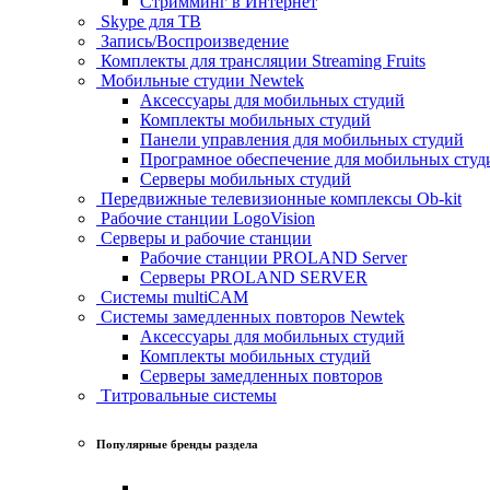
Стримминг в Интернет
Skype для ТВ
Запись/Воспроизведение
Комплекты для трансляции Streaming Fruits
Мобильные студии Newtek
Аксессуары для мобильных студий
Комплекты мобильных студий
Панели управления для мобильных студий
Програмное обеспечение для мобильных студ
Серверы мобильных студий
Передвижные телевизионные комплексы Ob-kit
Рабочие станции LogoVision
Серверы и рабочие станции
Рабочие станции PROLAND Server
Серверы PROLAND SERVER
Системы multiCAM
Системы замедленных повторов Newtek
Аксессуары для мобильных студий
Комплекты мобильных студий
Серверы замедленных повторов
Титровальные системы
Популярные бренды раздела