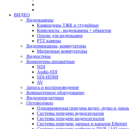
ВИДЕО
Видеокамеры
Камкордеры ТЖК и студийные
Комплекты - видеокамера + объектив
Опции для видеокамер
PTZ камеры
Видеомикшеры, коммутаторы
Матричные коммутаторы
Видеостены
Конвертеры аппаратные
NDI
Audio-SDI
SDI-HDMI
AV
Запись и воспроизведение
Компьютерное оборудование
Видеопередатчики
Оптоволокно
Одновременная передача видео, аудио и данн
Системы передачи аудиосигналов
Системы передачи видеосигналов
Системы передачи данных и каналов Ethernet
Системы передачи цифровых DVB / ASI сигн