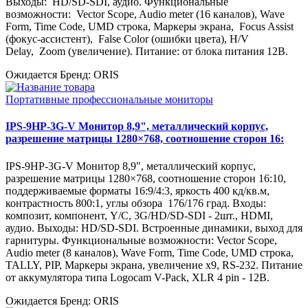
Выходы: HD/SD-SDI, аудио. Функциональные
возможности: Vector Scope, Audio meter (16 каналов), Wave
Form, Time Code, UMD строка, Маркеры экрана, Focus Assist
(фокус-ассистент), False Color (ошибки цвета), H/V
Delay, Zoom (увеличение). Питание: от блока питания 12В.
Ожидается
Бренд: ORIS
Портативные профессиональные мониторы
IPS-9HP-3G-V Монитор 8,9", металлический корпус,
разрешение матрицы 1280×768, соотношение сторон 16:
IPS-9HP-3G-V Монитор 8,9", металлический корпус,
разрешение матрицы 1280×768, соотношение сторон 16:10,
поддерживаемые форматы 16:9/4:3, яркость 400 кд/кв.м,
контрастность 800:1, углы обзора 176/176 град. Входы:
композит, компонент, Y/C, 3G/HD/SD-SDI - 2шт., HDMI,
аудио. Выходы: HD/SD-SDI. Встроенные динамики, выход для
гарнитуры. Функциональные возможности: Vector Scope,
Audio meter (8 каналов), Wave Form, Time Code, UMD строка,
TALLY, PIP, Маркеры экрана, увеличение х9, RS-232. Питание
от аккумулятора типа Logocam V-Pack, XLR 4 pin - 12В.
Ожидается
Бренд: ORIS