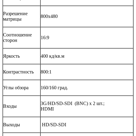
Разрешение
800х480
матрицы
Соотношение
16:9
сторон
Яркость
400 кд/кв.м
Контрастность
800:1
Углы обзора
160/160 град.
3G/HD/SD-SDI (BNC) х 2 шт.;
Входы
HDMI
Выходы
HD/SD-SDI