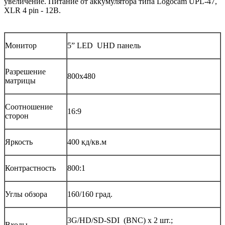
увеличение. Питание от аккумулятора типа Logocam UPL-47,
XLR 4 pin - 12В.
Монитор
5” LED UHD панель
Разрешение
800х480
матрицы
Соотношение
16:9
сторон
Яркость
400 кд/кв.м
Контрастность
800:1
Углы обзора
160/160 град.
3G/HD/SD-SDI (BNC) х 2 шт.;
Входы