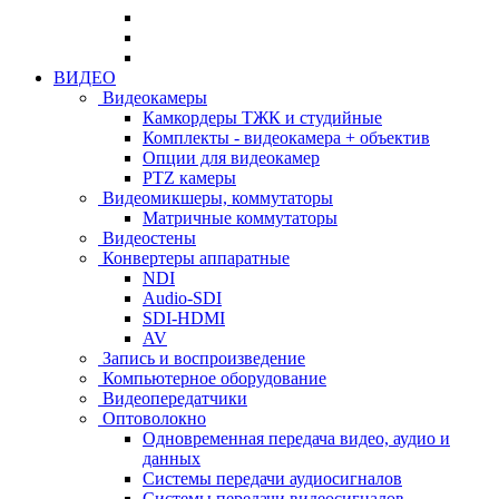
ВИДЕО
Видеокамеры
Камкордеры ТЖК и студийные
Комплекты - видеокамера + объектив
Опции для видеокамер
PTZ камеры
Видеомикшеры, коммутаторы
Матричные коммутаторы
Видеостены
Конвертеры аппаратные
NDI
Audio-SDI
SDI-HDMI
AV
Запись и воспроизведение
Компьютерное оборудование
Видеопередатчики
Оптоволокно
Одновременная передача видео, аудио и
данных
Системы передачи аудиосигналов
Системы передачи видеосигналов