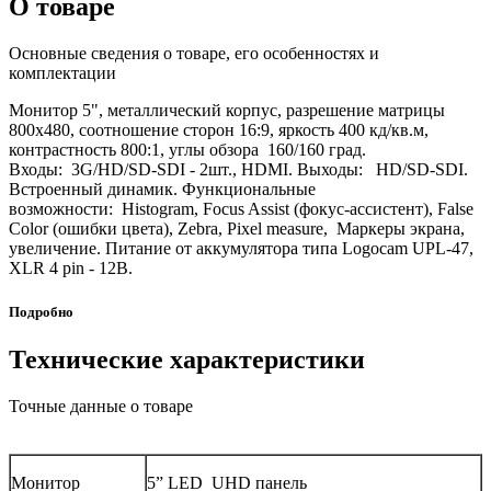
О товаре
Основные сведения о товаре, его особенностях и
комплектации
Монитор 5", металлический корпус, разрешение матрицы
800х480, соотношение сторон 16:9, яркость 400 кд/кв.м,
контрастность 800:1, углы обзора 160/160 град.
Входы: 3G/HD/SD-SDI - 2шт., HDMI. Выходы: HD/SD-SDI.
Встроенный динамик. Функциональные
возможности: Histogram, Focus Assist (фокус-ассистент), False
Color (ошибки цвета), Zebra, Pixel measure, Маркеры экрана,
увеличение. Питание от аккумулятора типа Logocam UPL-47,
XLR 4 pin - 12В.
Подробно
Технические характеристики
Точные данные о товаре
Монитор
5” LED UHD панель