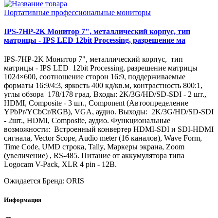
Портативные профессиональные мониторы
IPS-7HP-2K Монитор 7", металлический корпус, тип
матрицы - IPS LED 12bit Processing, разрешение ма
IPS-7HP-2K Монитор 7", металлический корпус, тип
матрицы - IPS LED 12bit Processing, разрешение матрицы
1024×600, соотношение сторон 16:9, поддерживаемые
форматы 16:9/4:3, яркость 400 кд/кв.м, контрастность 800:1,
углы обзора 178/178 град. Входы: 2K/3G/HD/SD-SDI - 2 шт.,
HDMI, Composite - 3 шт., Component (Автоопределение
YPbPr/YCbCr/RGB), VGA, аудио. Выходы: 2K/3G/HD/SD-SDI
- 2шт., HDMI, Composite, аудио. Функциональные
возможности: Встроенный конвертер HDMI-SDI и SDI-HDMI
сигнала, Vector Scope, Audio meter (16 каналов), Wave Form,
Time Code, UMD строка, Tally, Маркеры экрана, Zoom
(увеличение) , RS-485. Питание от аккумулятора типа
Logocam V-Pack, XLR 4 pin - 12В.
Ожидается
Бренд: ORIS
Информация